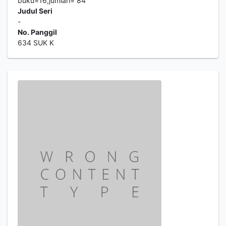
buku=16,jumlah= 84
Judul Seri
-
No. Panggil
634 SUK K