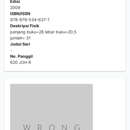
Edisi
2009
ISBN/ISSN
978-979-534-637-1
Deskripsi Fisik
panjang buku=28 lebar buku=20,5
jumlah= 31
Judul Seri
-
No. Panggil
620 JOH R