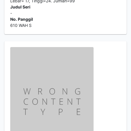
Lebar= 17, Tinggi=24. Jumlah=99
Judul Seri
-
No. Panggil
610 WAH S