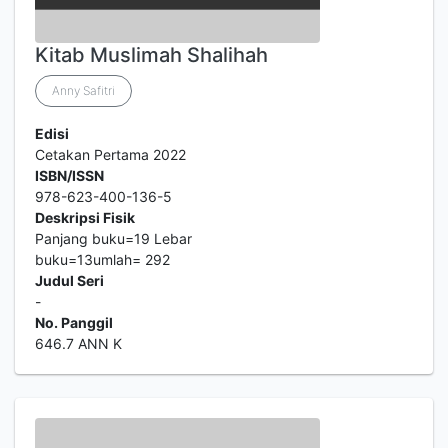
Kitab Muslimah Shalihah
Anny Safitri
Edisi
Cetakan Pertama 2022
ISBN/ISSN
978-623-400-136-5
Deskripsi Fisik
Panjang buku=19 Lebar
buku=13umlah= 292
Judul Seri
-
No. Panggil
646.7 ANN K