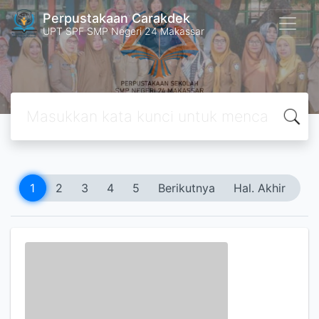
Perpustakaan Carakdek
UPT SPF SMP Negeri 24 Makassar
1
2
3
4
5
Berikutnya
Hal. Akhir