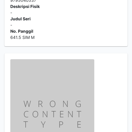
9795040537
Deskripsi Fisik
-
Judul Seri
-
No. Panggil
641.5 SIM M