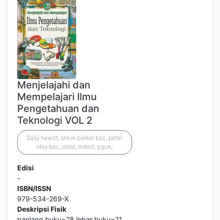
Menjelajahi dan
Mempelajari Ilmu
Pengetahuan dan
Teknologi VOL 2
Sally hewitt, steve parker bsc, peter
riley bsc, cbiol, mibiol, pgce,
Edisi
-
ISBN/ISSN
979-534-269-X
Deskripsi Fisik
panjang buku=28 lebar buku=21