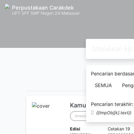
Perpustakaan Carakdek
UPT SPF SMP Negeri 24 Makassar
Pencarian berdasar
1
2
3
B
SEMUA
Peng
Pencarian terakhir:
Kamu Tak Harus Semp
{{tmpObj[k].text}}
Anastasya Satrio, M. Psi., Psi
Edisi
Cetakan 19