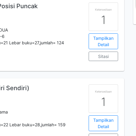
osisi Puncak
Ketersediaan
1
EDUA
-6
Tampilkan
=21 Lebar buku=27,jumlah= 124
Detail
Sitasi
ri Sendiri)
Ketersediaan
1
tama
Tampilkan
u=22 Lebar buku=28,jumlah= 159
Detail