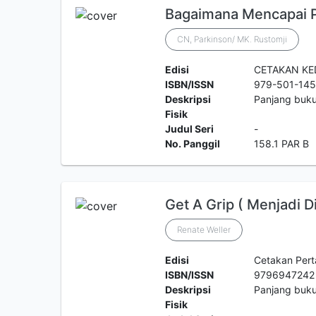
Bagaimana Mencapai P
CN, Parkinson/ MK. Rustomji
Edisi
CETAKAN K
ISBN/ISSN
979-501-145
Deskripsi
Panjang buku
Fisik
Judul Seri
-
No. Panggil
158.1 PAR B
Get A Grip ( Menjadi Di
Renate Weller
Edisi
Cetakan Per
ISBN/ISSN
9796947242
Deskripsi
Panjang buk
Fisik