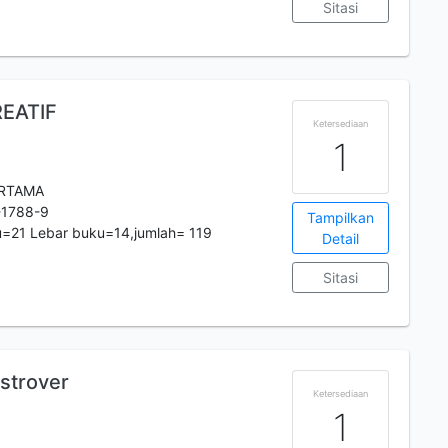
Sitasi
REATIF
Ketersediaan
1
ERTAMA
-1788-9
Tampilkan
u=21 Lebar buku=14,jumlah= 119
Detail
Sitasi
strover
Ketersediaan
1