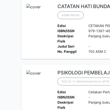
CATATAN HATI BUND
ASMA NADIA
Edisi
CETAKAN PE
ISBN/ISSN
979-1367-4
Deskripsi
Panjang buk
Fisik
Judul Seri
-
No. Panggil
150 ASM C
PSIKOLOGI PEMBELA
Prof. Dr. H. Mohammad Asrori, M.Pd
Edisi
Cetakan Per
ISBN/ISSN
-
Deskripsi
Panjang buk
Fisik