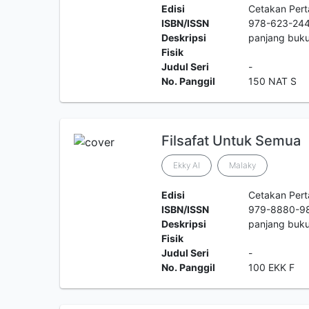
Edisi
Cetakan Per
ISBN/ISSN
978-623-244
Deskripsi
panjang buku
Fisik
Judul Seri
-
No. Panggil
150 NAT S
Filsafat Untuk Semua
Ekky Al
Malaky
Edisi
Cetakan Per
ISBN/ISSN
979-8880-9
Deskripsi
panjang buku
Fisik
Judul Seri
-
No. Panggil
100 EKK F