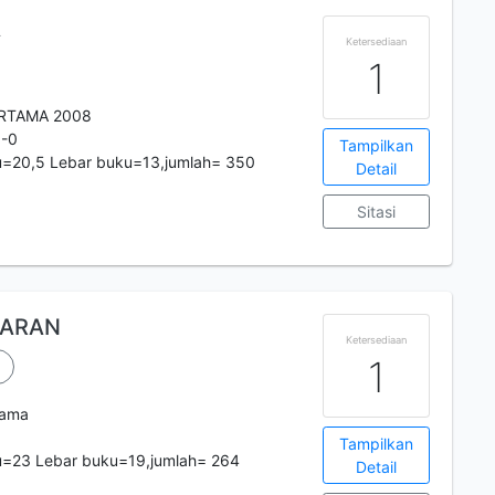
A
Ketersediaan
1
RTAMA 2008
0-0
Tampilkan
u=20,5 Lebar buku=13,jumlah= 350
Detail
Sitasi
JARAN
Ketersediaan
1
tama
Tampilkan
u=23 Lebar buku=19,jumlah= 264
Detail