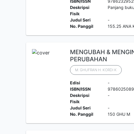
ISBN/ISSN
9786232952
Deskripsi
Panjang buk
Fisik
Judul Seri
-
No. Panggil
155.25 ANA 
MENGUBAH & MENGIN
PERUBAHAN
M. GHUFRAN H. KORDI K
Edisi
-
ISBN/ISSN
9786025089
Deskripsi
-
Fisik
Judul Seri
-
No. Panggil
150 GHU M