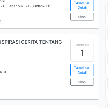
581
Tampilkan
u=13 Lebar buku=19,jumlah= 112
Detail
Sitasi
K
SPIRASI CERITA TENTANG
Ketersediaan
1
Tampilkan
619
Detail
Sitasi