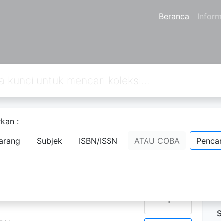
Beranda
Inform
kan :
erikutnya
Hal. Akhir
arang
Subjek
ISBN/ISSN
ATAU COBA
Pencar
D
N
P
urna
Ketersediaan
1
S