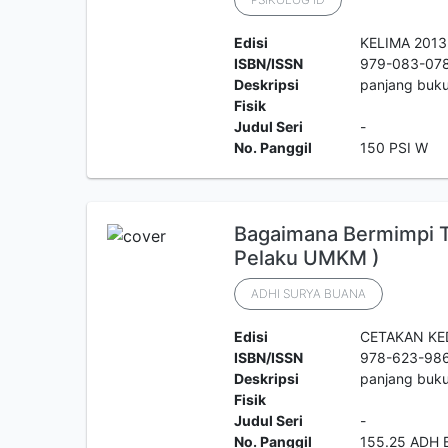
Edisi
KELIMA 2013
ISBN/ISSN
979-083-07
Deskripsi
panjang buku
Fisik
Judul Seri
-
No. Panggil
150 PSI W
Bagaimana Bermimpi Ta
Pelaku UMKM )
ADHI SURYA BUANA
Edisi
CETAKAN KE
ISBN/ISSN
978-623-98
Deskripsi
panjang buku
Fisik
Judul Seri
-
No. Panggil
155.25 ADH 