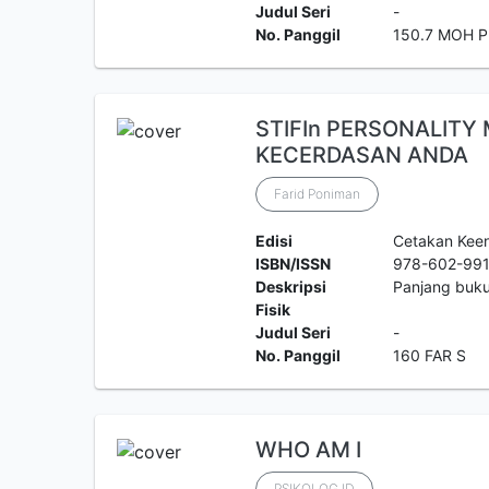
Judul Seri
-
No. Panggil
150.7 MOH P
STIFIn PERSONALITY
KECERDASAN ANDA
Farid Poniman
Edisi
Cetakan Kee
ISBN/ISSN
978-602-99
Deskripsi
Panjang buk
Fisik
Judul Seri
-
No. Panggil
160 FAR S
WHO AM I
PSIKOLOG ID