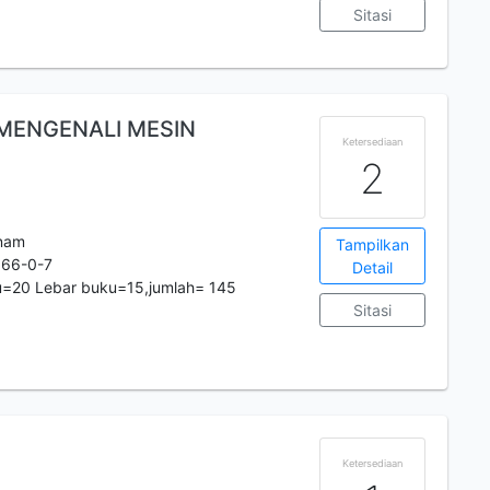
Sitasi
 MENGENALI MESIN
Ketersediaan
2
nam
Tampilkan
166-0-7
Detail
u=20 Lebar buku=15,jumlah= 145
Sitasi
Ketersediaan