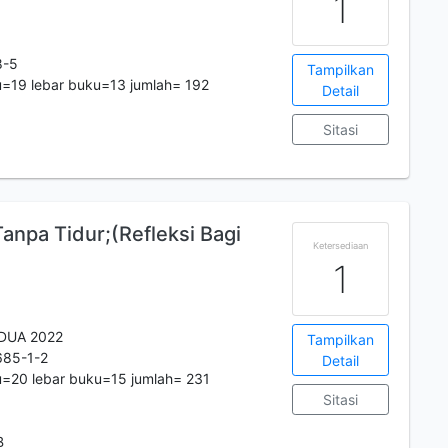
1
8-5
Tampilkan
=19 lebar buku=13 jumlah= 192
Detail
Sitasi
npa Tidur;(Refleksi Bagi
Ketersediaan
1
DUA 2022
Tampilkan
685-1-2
Detail
=20 lebar buku=15 jumlah= 231
Sitasi
B