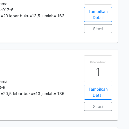
tama
-917-6
Tampilkan
=20 lebar buku=13,5 jumlah= 163
Detail
Sitasi
Ketersediaan
1
tama
8-6
Tampilkan
=20,5 lebar buku=13 jumlah= 136
Detail
Sitasi