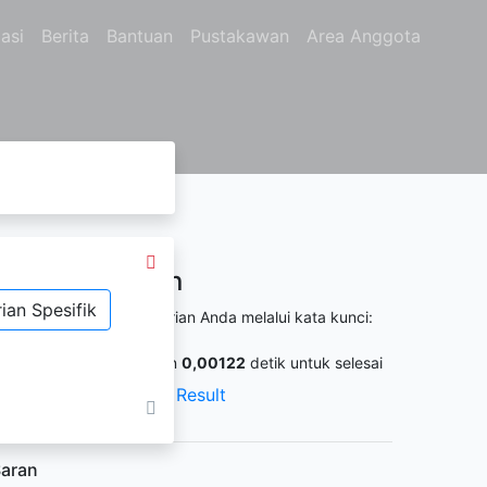
asi
Berita
Bantuan
Pustakawan
Area Anggota
Hasil Pencarian
ian Spesifik
itemukan
73
dari pencarian Anda melalui kata kunci:
o. Panggil :
1
ermintaan membutuhkan
0,00122
detik untuk selesai
XML Result
JSON Result
aran