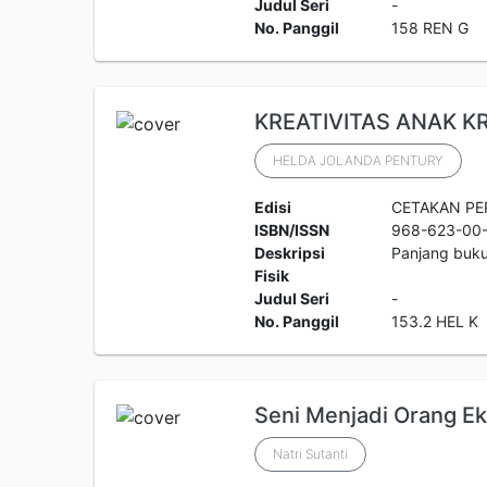
Judul Seri
-
No. Panggil
158 REN G
KREATIVITAS ANAK K
HELDA JOLANDA PENTURY
Edisi
CETAKAN P
ISBN/ISSN
968-623-00
Deskripsi
Panjang buk
Fisik
Judul Seri
-
No. Panggil
153.2 HEL K
Seni Menjadi Orang Ek
Natri Sutanti