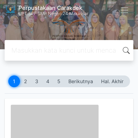
Perpustakaan Carakdek
UPT SPF SMP Negeri 24 Makassar
1
2
3
4
5
Berikutnya
Hal. Akhir