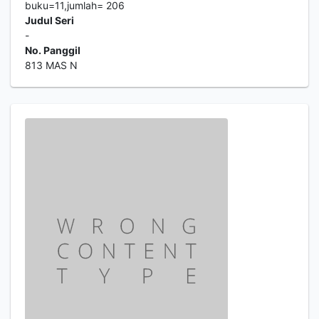
buku=11,jumlah= 206
Judul Seri
-
No. Panggil
813 MAS N