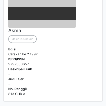
Asma
dr. chris sinclair
Edisi
Cetakan ke 2 1992
ISBN/ISSN
9797300657
Deskripsi Fisik
-
Judul Seri
-
No. Panggil
813 CHR A