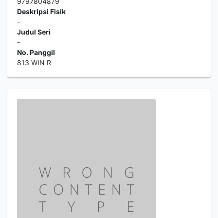
9797804879
Deskripsi Fisik
-
Judul Seri
-
No. Panggil
813 WIN R