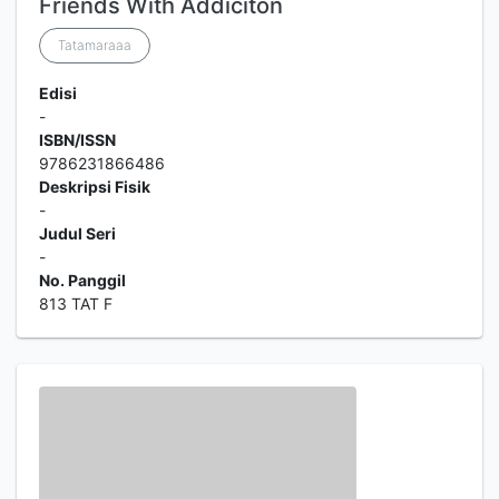
Friends With Addiciton
Tatamaraaa
Edisi
-
ISBN/ISSN
9786231866486
Deskripsi Fisik
-
Judul Seri
-
No. Panggil
813 TAT F