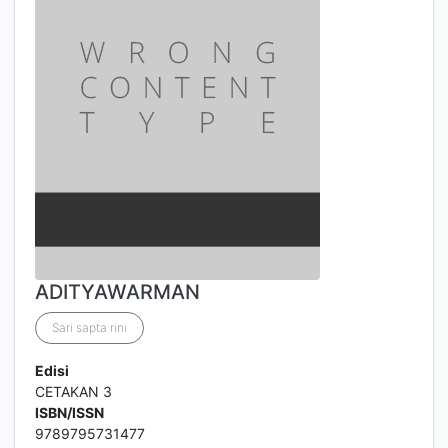
ADITYAWARMAN
Sari sapta rini
Edisi
CETAKAN 3
ISBN/ISSN
9789795731477