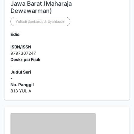
Jawa Barat (Maharaja
Dewawarman)
Yuliadi Soekardi/U. Syahbudin
Edisi
-
ISBN/ISSN
9797307247
Deskripsi Fisik
-
Judul Seri
-
No. Panggil
813 YUL A