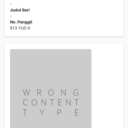
-
Judul Seri
-
No. Panggil
813 YUD K