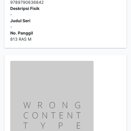
9789790636842
Deskripsi Fisik
-
Judul Seri
-
No. Panggil
813 RAS M