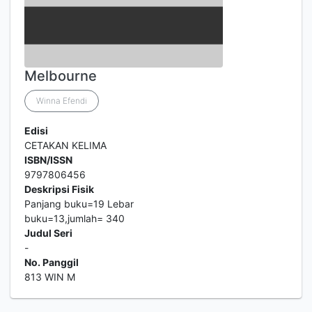
Melbourne
Winna Efendi
Edisi
CETAKAN KELIMA
ISBN/ISSN
9797806456
Deskripsi Fisik
Panjang buku=19 Lebar
buku=13,jumlah= 340
Judul Seri
-
No. Panggil
813 WIN M