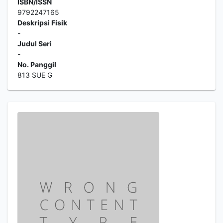
ISBN/ISSN
9792247165
Deskripsi Fisik
-
Judul Seri
-
No. Panggil
813 SUE G