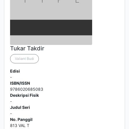
Tukar Takdir
Valiant Budi
Edisi
-
ISBN/ISSN
9786020685083
Deskripsi Fisik
-
Judul Seri
-
No. Panggil
813 VAL T