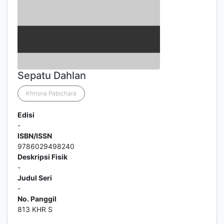
Sepatu Dahlan
Khrisna Pabichara
Edisi
-
ISBN/ISSN
9786029498240
Deskripsi Fisik
-
Judul Seri
-
No. Panggil
813 KHR S