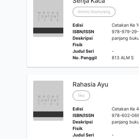
Senja Kaca
Almino Situmorang
Edisi
Cetakan Ke 
ISBN/ISSN
978-979-29
Deskripsi
panjang buku
Fisik
Judul Seri
-
No. Panggil
813 ALM S
Rahasia Ayu
fiksi
Edisi
Cetakan Ke 
ISBN/ISSN
978-602-06
Deskripsi
panjang buk
Fisik
Judul Seri
-