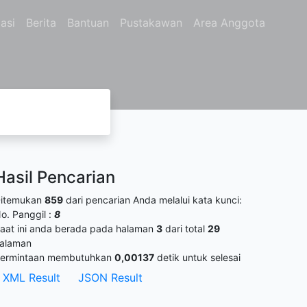
asi
Berita
Bantuan
Pustakawan
Area Anggota
Hasil Pencarian
itemukan
859
dari pencarian Anda melalui kata kunci:
o. Panggil :
8
aat ini anda berada pada halaman
3
dari total
29
alaman
ermintaan membutuhkan
0,00137
detik untuk selesai
XML Result
JSON Result