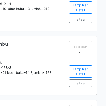
6-91-4
Tampilkan
=19 lebar buku=13 jumlah= 212
Detail
Sitasi
embu
Ketersediaan
1
23
7-158-8
Tampilkan
=21 lebar buku=14,8jumlah= 168
Detail
Sitasi