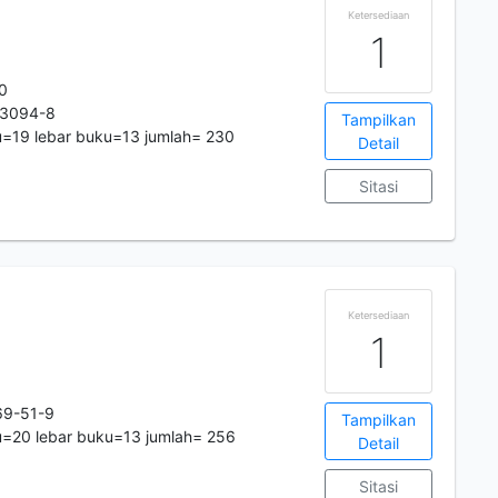
Ketersediaan
1
10
-3094-8
Tampilkan
=19 lebar buku=13 jumlah= 230
Detail
Sitasi
Ketersediaan
1
4
69-51-9
Tampilkan
u=20 lebar buku=13 jumlah= 256
Detail
Sitasi