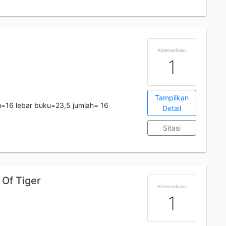
Ketersediaan
1
Tampilkan
=16 lebar buku=23,5 jumlah= 16
Detail
Sitasi
 Of Tiger
Ketersediaan
1