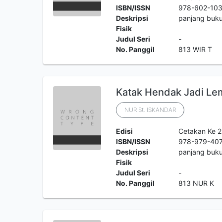
ISBN/ISSN
978-602-103
Deskripsi
panjang buku
Fisik
Judul Seri
-
No. Panggil
813 WIR T
Katak Hendak Jadi L
NUR St. ISKANDAR
Edisi
Cetakan Ke 
ISBN/ISSN
978-979-40
Deskripsi
panjang buku
Fisik
Judul Seri
-
No. Panggil
813 NUR K