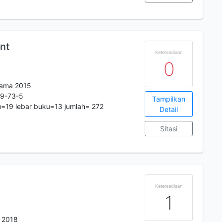
nt
Ketersediaan
0
tama 2015
9-73-5
Tampilkan
=19 lebar buku=13 jumlah= 272
Detail
Sitasi
Ketersediaan
1
 2018