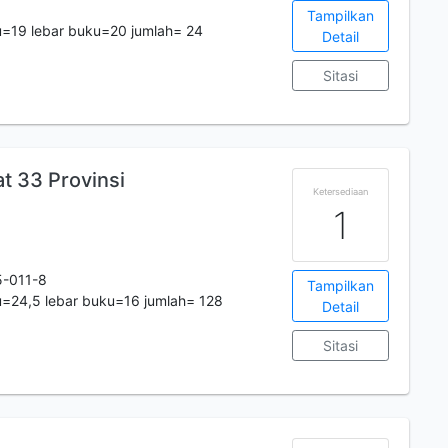
Tampilkan
=19 lebar buku=20 jumlah= 24
Detail
Sitasi
t 33 Provinsi
Ketersediaan
1
-011-8
Tampilkan
=24,5 lebar buku=16 jumlah= 128
Detail
Sitasi