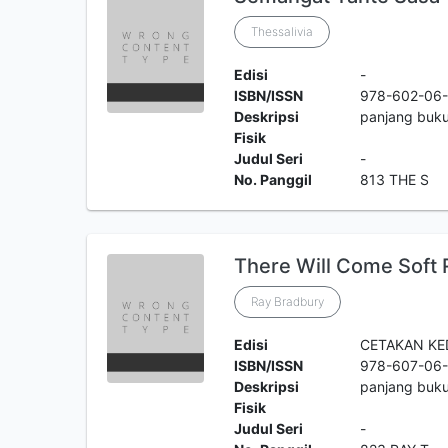
Thessalivia
Edisi
-
ISBN/ISSN
978-602-06
Deskripsi
panjang buk
Fisik
Judul Seri
-
No. Panggil
813 THE S
There Will Come Soft 
Ray Bradbury
Edisi
CETAKAN KE
ISBN/ISSN
978-607-06
Deskripsi
panjang buku
Fisik
Judul Seri
-