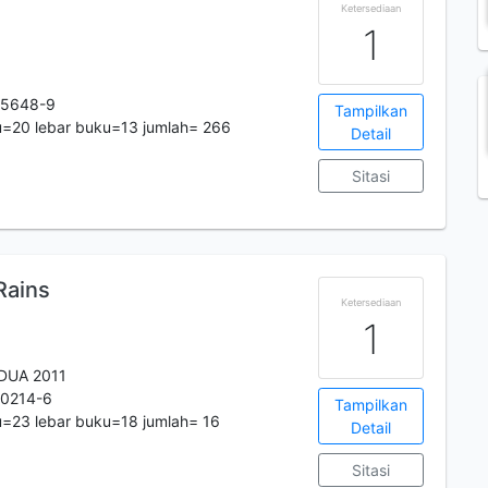
Ketersediaan
1
-5648-9
Tampilkan
u=20 lebar buku=13 jumlah= 266
Detail
Sitasi
Rains
Ketersediaan
1
DUA 2011
-0214-6
Tampilkan
=23 lebar buku=18 jumlah= 16
Detail
Sitasi