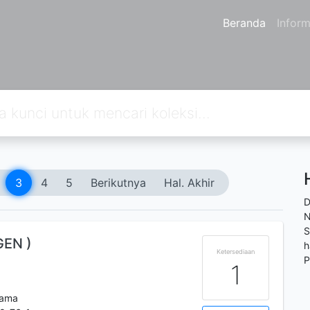
Beranda
Inform
3
4
5
Berikutnya
Hal. Akhir
D
N
S
GEN )
h
Ketersediaan
P
1
tama