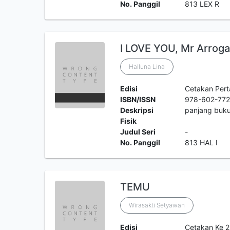
No. Panggil
813 LEX R
I LOVE YOU, Mr Arroga
Halluna Lina
Edisi
Cetakan Per
ISBN/ISSN
978-602-772
Deskripsi
panjang buku
Fisik
Judul Seri
-
No. Panggil
813 HAL I
TEMU
Wirasakti Setyawan
Edisi
Cetakan Ke 2