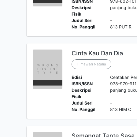
ISBN/ISSN
978-602-101
Deskripsi
panjang buku
Fisik
Judul Seri
-
No. Panggil
813 PUT R
Cinta Kau Dan Dia
Himawari Natalia
Edisi
Ceatakan Pe
ISBN/ISSN
978-979-911
Deskripsi
panjang buku
Fisik
Judul Seri
-
No. Panggil
813 HIM C
Semangat Tante Sasa