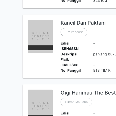
No. Panggil
823 RAY T
Kancil Dan Paktani
Tim Penerbit
Edisi
-
ISBN/ISSN
-
Deskripsi
panjang buku
Fisik
Judul Seri
-
No. Panggil
813 TIM K
Gigi Harimau The Best
Gibran Maulana
Edisi
-