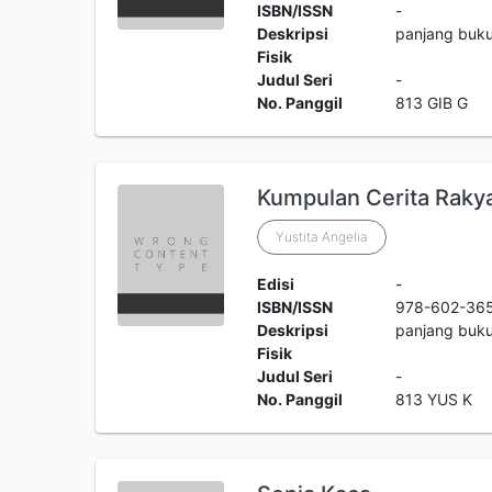
ISBN/ISSN
-
Deskripsi
panjang buku
Fisik
Judul Seri
-
No. Panggil
813 GIB G
Kumpulan Cerita Rakya
Yustita Angelia
Edisi
-
ISBN/ISSN
978-602-365
Deskripsi
panjang buku
Fisik
Judul Seri
-
No. Panggil
813 YUS K