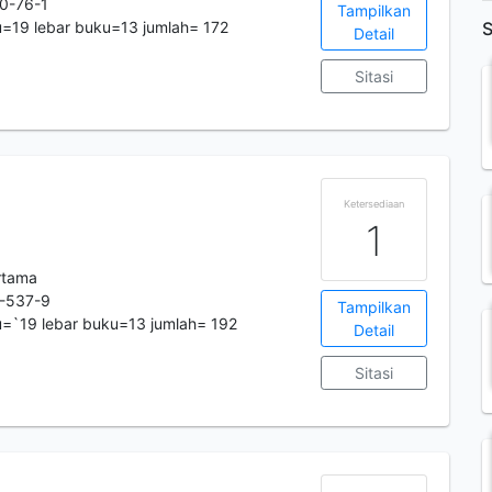
0-76-1
Tampilkan
=19 lebar buku=13 jumlah= 172
S
Detail
Sitasi
Ketersediaan
1
rtama
-537-9
Tampilkan
=`19 lebar buku=13 jumlah= 192
Detail
Sitasi