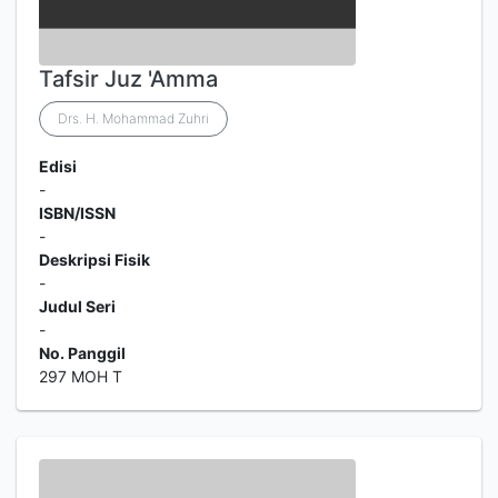
Tafsir Juz 'Amma
Drs. H. Mohammad Zuhri
Edisi
-
ISBN/ISSN
-
Deskripsi Fisik
-
Judul Seri
-
No. Panggil
297 MOH T