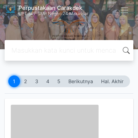
Perpustakaan Carakdek
UPT SPF SMP Negeri 24 Makassar
1
2
3
4
5
Berikutnya
Hal. Akhir