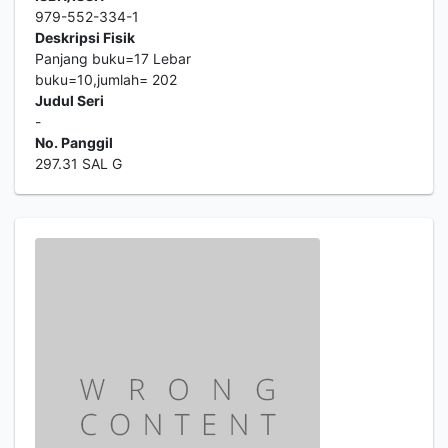
979-552-334-1
Deskripsi Fisik
Panjang buku=17 Lebar
buku=10,jumlah= 202
Judul Seri
-
No. Panggil
297.31 SAL G