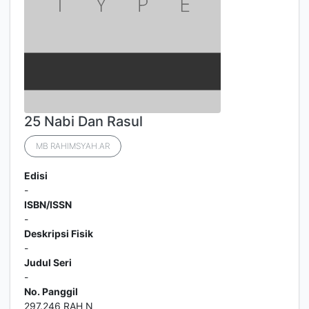
25 Nabi Dan Rasul
MB RAHIMSYAH.AR
Edisi
-
ISBN/ISSN
-
Deskripsi Fisik
-
Judul Seri
-
No. Panggil
297.246 RAH N