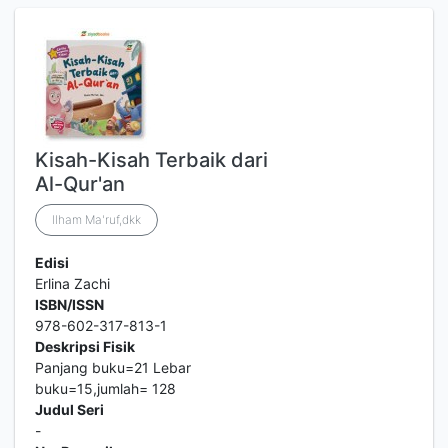
Kisah-Kisah Terbaik dari
Al-Qur'an
Ilham Ma'ruf,dkk
Edisi
Erlina Zachi
ISBN/ISSN
978-602-317-813-1
Deskripsi Fisik
Panjang buku=21 Lebar
buku=15,jumlah= 128
Judul Seri
-