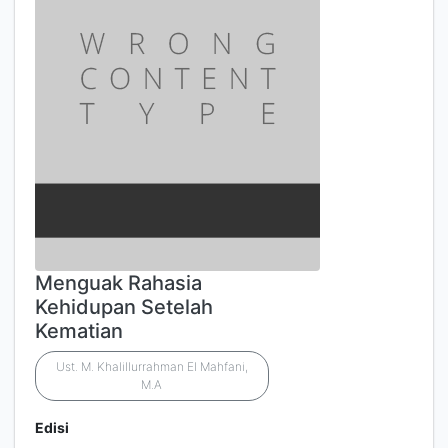
Menguak Rahasia
Kehidupan Setelah
Kematian
Ust. M. Khalillurrahman El Mahfani,
M.A
Edisi