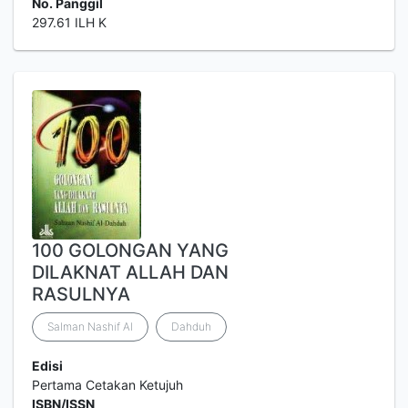
No. Panggil
297.61 ILH K
100 GOLONGAN YANG
DILAKNAT ALLAH DAN
RASULNYA
Salman Nashif Al
Dahduh
Edisi
Pertama Cetakan Ketujuh
ISBN/ISSN