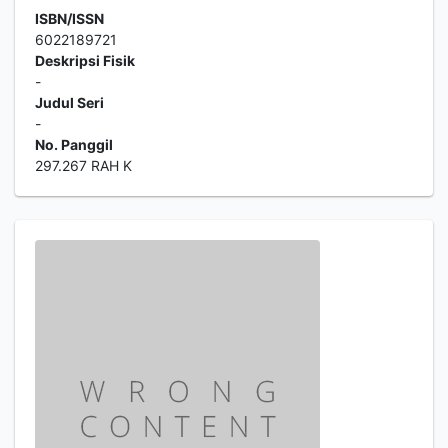
ISBN/ISSN
6022189721
Deskripsi Fisik
-
Judul Seri
-
No. Panggil
297.267 RAH K