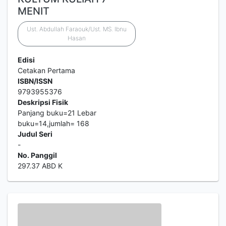
MENIT
Ust. Abdullah Faraouk/Ust. MS. Ibnu
Hasan
Edisi
Cetakan Pertama
ISBN/ISSN
9793955376
Deskripsi Fisik
Panjang buku=21 Lebar
buku=14,jumlah= 168
Judul Seri
-
No. Panggil
297.37 ABD K