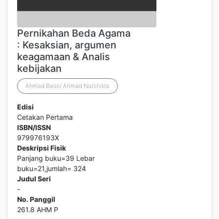
Pernikahan Beda Agama
: Kesaksian, argumen
keagamaan & Analis
kebijakan
Ahmad Baso/ Ahmad Nurchilos
Edisi
Cetakan Pertama
ISBN/ISSN
979976193X
Deskripsi Fisik
Panjang buku=39 Lebar
buku=21,jumlah= 324
Judul Seri
-
No. Panggil
261.8 AHM P