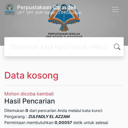
Perpustakaan Carakdek
UPT SPF SMP Negeri 24 Makassar
Data kosong
Mohon dicoba kembali
Hasil Pencarian
Ditemukan
0
dari pencarian Anda melalui kata kunci:
Pengarang :
ZULFADLY EL AZZAM
Permintaan membutuhkan
0,00057
detik untuk selesai