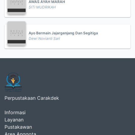
AWAS AYAH MARAH
SITI MUDRIKAH
Ayo Bermain Jajargenjang Dan Segitiga
Dewi Novianti Sari
Perpustakaan Carakdek
Informasi
Layanan
Pustakawan
Area Anggota