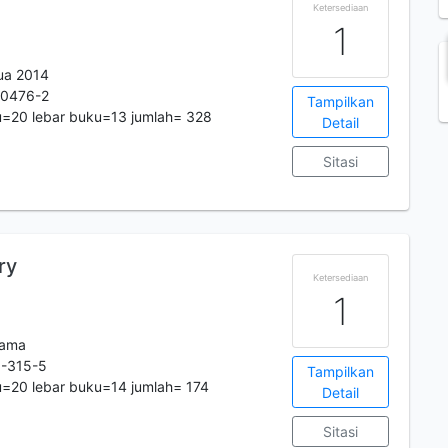
Ketersediaan
1
ua 2014
-0476-2
Tampilkan
u=20 lebar buku=13 jumlah= 328
Detail
Sitasi
ry
Ketersediaan
1
tama
-315-5
Tampilkan
=20 lebar buku=14 jumlah= 174
Detail
Sitasi