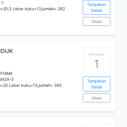
-1
Tampilkan
u=20,5 Lebar buku=13,jumlah= 262
Detail
Sitasi
NDUK
Ketersediaan
1
ERTAMA
-9429-3
Tampilkan
u=20 Lebar buku=13,jumlah= 360
Detail
Sitasi