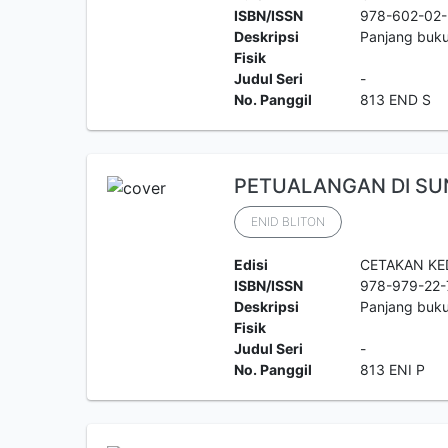
ISBN/ISSN
978-602-02
Deskripsi
Panjang buk
Fisik
Judul Seri
-
No. Panggil
813 END S
PETUALANGAN DI SUN
ENID BLITON
Edisi
CETAKAN KE
ISBN/ISSN
978-979-22-
Deskripsi
Panjang buku
Fisik
Judul Seri
-
No. Panggil
813 ENI P