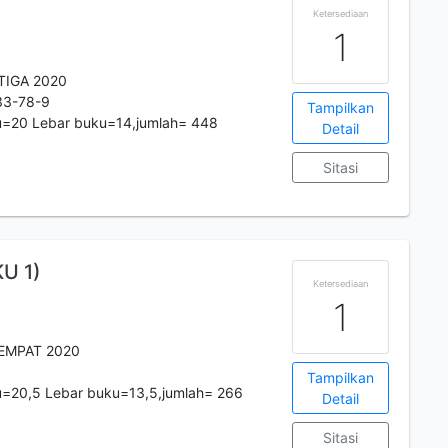
Ketersediaan
1
TIGA 2020
33-78-9
Tampilkan
u=20 Lebar buku=14,jumlah= 448
Detail
Sitasi
U 1)
Ketersediaan
1
EMPAT 2020
Tampilkan
u=20,5 Lebar buku=13,5,jumlah= 266
Detail
Sitasi