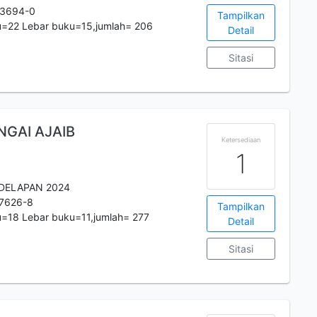
-3694-0
Tampilkan
u=22 Lebar buku=15,jumlah= 206
Detail
Sitasi
GAI AJAIB
Ketersediaan
1
DELAPAN 2024
7626-8
Tampilkan
=18 Lebar buku=11,jumlah= 277
Detail
Sitasi