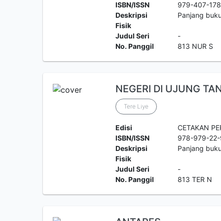
ISBN/ISSN
979-407-178
Deskripsi
Panjang buk
Fisik
Judul Seri
-
No. Panggil
813 NUR S
NEGERI DI UJUNG TA
Tere Liye
Edisi
CETAKAN P
ISBN/ISSN
978-979-22
Deskripsi
Panjang buk
Fisik
Judul Seri
-
No. Panggil
813 TER N