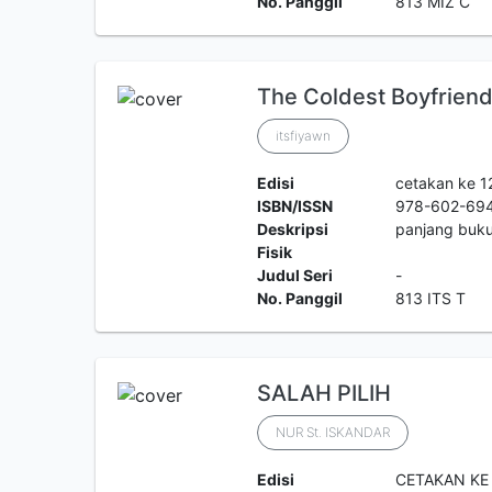
No. Panggil
813 MIZ C
The Coldest Boyfrien
itsfiyawn
Edisi
cetakan ke 1
ISBN/ISSN
978-602-69
Deskripsi
panjang buk
Fisik
Judul Seri
-
No. Panggil
813 ITS T
SALAH PILIH
NUR St. ISKANDAR
Edisi
CETAKAN KE