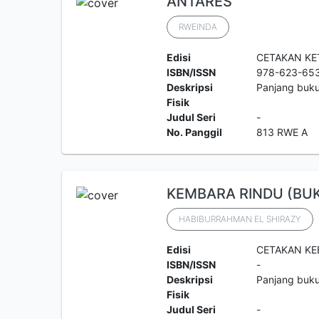
ANTARES
RWEINDA
Edisi
CETAKAN KE
ISBN/ISSN
978-623-65
Deskripsi
Panjang buk
Fisik
Judul Seri
-
No. Panggil
813 RWE A
KEMBARA RINDU (BUK
HABIBURRAHMAN EL SHIRAZY
Edisi
CETAKAN KE
ISBN/ISSN
-
Deskripsi
Panjang buk
Fisik
Judul Seri
-