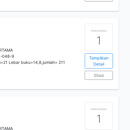
Ketersediaan
1
ERTAMA
5-048-9
Tampilkan
=21 Lebar buku=14,8,jumlah= 211
Detail
Sitasi
Ketersediaan
1
ERTAMA