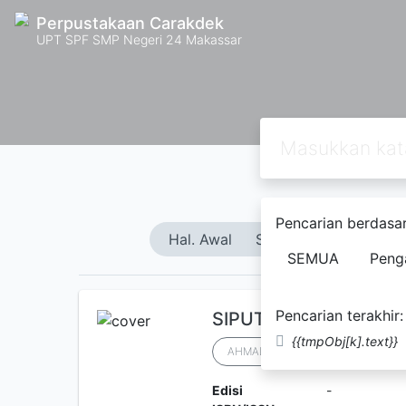
Perpustakaan Carakdek
UPT SPF SMP Negeri 24 Makassar
Pencarian berdasar
Hal. Awal
Sebelumnya
1
2
SEMUA
Peng
Pencarian terakhir:
SIPUT DAN POHON CE
{{tmpObj[k].text}}
AHMAD FILYAN
Edisi
-