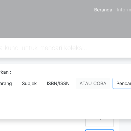
Beranda
Inform
kan :
3
4
5
Berikutnya
Hal. Akhir
arang
Subjek
ISBN/ISSN
ATAU COBA
Pencar
D
N
S
RI
h
Ketersediaan
P
1