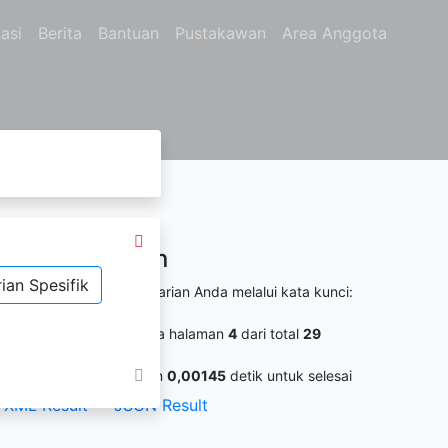
asi
Berita
Bantuan
Pustakawan
Area Anggota
Hasil Pencarian
ian Spesifik
itemukan
859
dari pencarian Anda melalui kata kunci:
o. Panggil :
8
aat ini anda berada pada halaman
4
dari total
29
alaman
ermintaan membutuhkan
0,00145
detik untuk selesai
XML Result
JSON Result