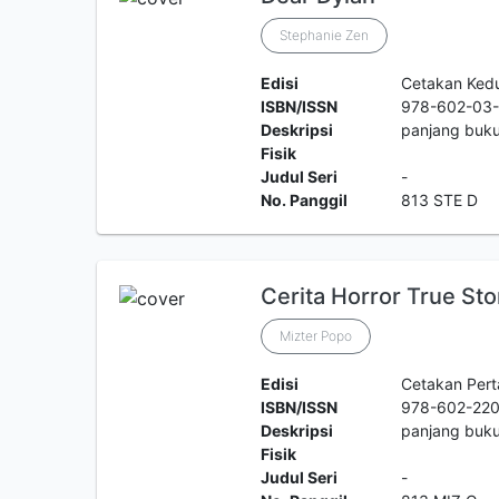
Stephanie Zen
Edisi
Cetakan Ked
ISBN/ISSN
978-602-03
Deskripsi
panjang buk
Fisik
Judul Seri
-
No. Panggil
813 STE D
Cerita Horror True Sto
Mizter Popo
Edisi
Cetakan Per
ISBN/ISSN
978-602-220
Deskripsi
panjang buku
Fisik
Judul Seri
-