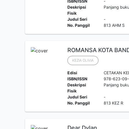
ISBN/ISSN
-
Deskripsi
Panjang buk
Fisik
Judul Seri
-
No. Panggil
813 AHM S
ROMANSA KOTA BAN
KEZIA OLIVIA
Edisi
CETAKAN KE
ISBN/ISSN
978-623-09
Deskripsi
Panjang buk
Fisik
Judul Seri
-
No. Panggil
813 KEZ R
Dear Dylan