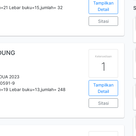
Tampilkan
u=21 Lebar buku=15,jumlah= 32
S
Detail
Sitasi
DUNG
Ketersediaan
1
DUA 2023
-0591-9
Tampilkan
u=19 Lebar buku=13,jumlah= 248
Detail
Sitasi