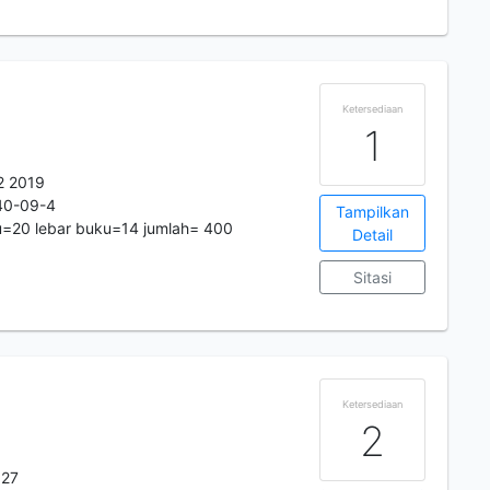
d
Ketersediaan
1
2 2019
40-09-4
Tampilkan
u=20 lebar buku=14 jumlah= 400
Detail
Sitasi
Ketersediaan
2
 27