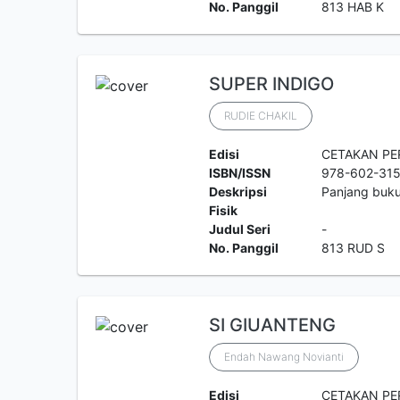
No. Panggil
813 HAB K
SUPER INDIGO
RUDIE CHAKIL
Edisi
CETAKAN P
ISBN/ISSN
978-602-31
Deskripsi
Panjang buku
Fisik
Judul Seri
-
No. Panggil
813 RUD S
SI GIUANTENG
Endah Nawang Novianti
Edisi
CETAKAN P