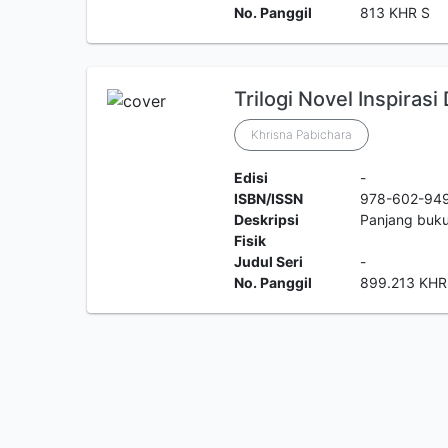
No. Panggil
813 KHR S
Trilogi Novel Inspirasi
Khrisna Pabichara
Edisi
-
ISBN/ISSN
978-602-94
Deskripsi
Panjang buk
Fisik
Judul Seri
-
No. Panggil
899.213 KHR