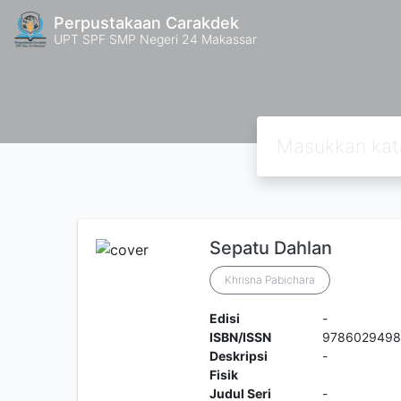
Perpustakaan Carakdek
UPT SPF SMP Negeri 24 Makassar
Sepatu Dahlan
Khrisna Pabichara
Edisi
-
ISBN/ISSN
978602949
Deskripsi
-
Fisik
Judul Seri
-