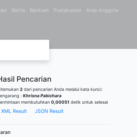
asi
Berita
Bantuan
Pustakawan
Area Anggota
Hasil Pencarian
itemukan
2
dari pencarian Anda melalui kata kunci:
engarang :
Khrisna Pabichara
ermintaan membutuhkan
0,00051
detik untuk selesai
XML Result
JSON Result
aran