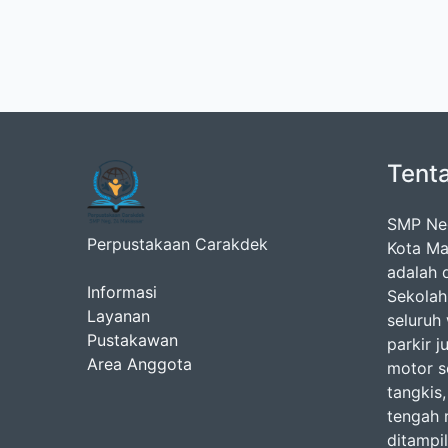
Tent
SMP Neg
Perpustakaan Carakdek
Kota Ma
adalah d
Informasi
Sekolah
Layanan
seluruh
Pustakawan
parkir j
Area Anggota
motor se
tangkis,
tengah 
ditampi