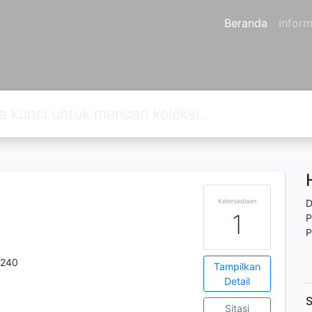
Beranda
Inform
Ketersediaan
D
1
P
P
8240
Tampilkan
Detail
S
Sitasi