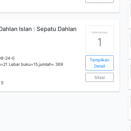
 Dahlan Islan : Sepatu Dahlan
Ketersediaan
1
98-24-0
Tampilkan
u=21 Lebar buku=15,jumlah= 369
Detail
Sitasi
 S