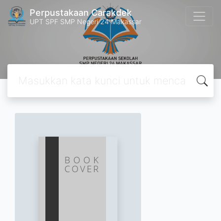
Perpustakaan Carakdek
UPT SPF SMP Negeri 24 Makassar