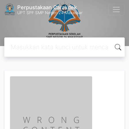
Perpustakaan Carakdek
UPT SPF SMP Negeri 24 Makassar