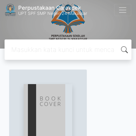
Perpustakaan Carakdek
UPT SPF SMP Negeri 24 Makassar