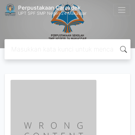
Perpustakaan Carakdek
UPT SPF SMP Negeri 24 Makassar