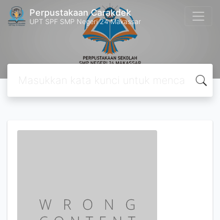
Perpustakaan Carakdek
UPT SPF SMP Negeri 24 Makassar