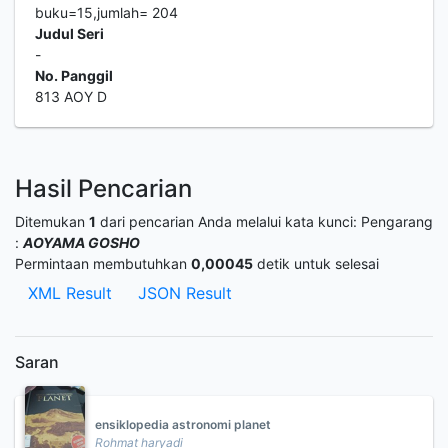
buku=15,jumlah= 204
Judul Seri
-
No. Panggil
813 AOY D
Hasil Pencarian
Ditemukan
1
dari pencarian Anda melalui kata kunci:
Pengarang
:
AOYAMA GOSHO
Permintaan membutuhkan
0,00045
detik untuk selesai
XML Result
JSON Result
Saran
ensiklopedia astronomi planet
Rohmat haryadi