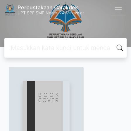
Perpustakaan Carakdek
UPT SPF SMP Negeri 24 Makassar