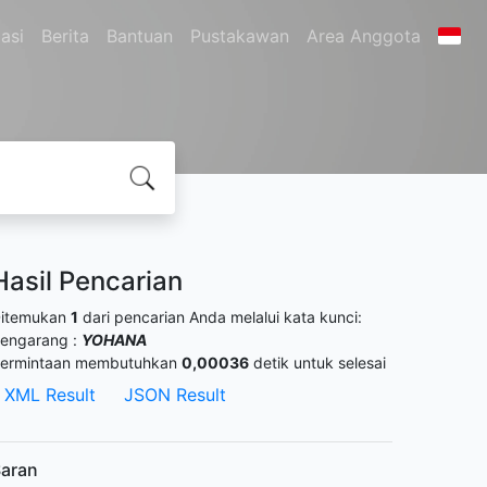
asi
Berita
Bantuan
Pustakawan
Area Anggota
Hasil Pencarian
itemukan
1
dari pencarian Anda melalui kata kunci:
engarang :
YOHANA
ermintaan membutuhkan
0,00036
detik untuk selesai
XML Result
JSON Result
aran