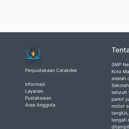
Tent
SMP Neg
Perpustakaan Carakdek
Kota Ma
adalah d
Informasi
Sekolah
Layanan
seluruh
Pustakawan
parkir j
Area Anggota
motor se
tangkis,
tengah 
ditampi