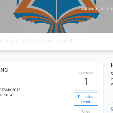
Beranda
Inform
ANG
Ketersediaan
D
1
P
P
RTAMA 2012
86-28-4
Tampilkan
Detail
S
Sitasi