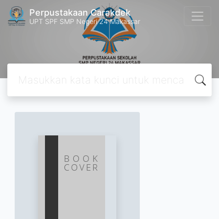
Perpustakaan Carakdek
UPT SPF SMP Negeri 24 Makassar