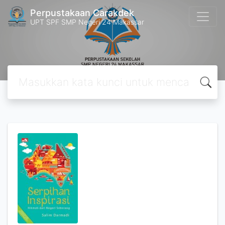
Perpustakaan Carakdek
UPT SPF SMP Negeri 24 Makassar