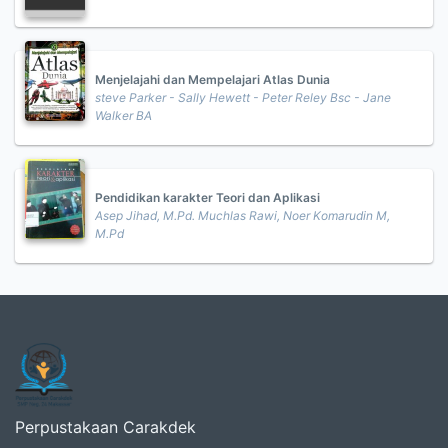
Menjelajahi dan Mempelajari Atlas Dunia
steve Parker - Sally Hewett - Peter Reley Bsc - Jane
Walker BA
Pendidikan karakter Teori dan Aplikasi
Asep Jihad, M.Pd. Muchlas Rawi, Noer Komarudin M,
M.Pd
Perpustakaan Carakdek