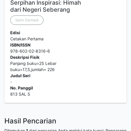
Serpihan Inspirasi: Himah
dari Negeri Seberang
Salim Darmadi
Edisi
Cetakan Pertama
ISBN/ISSN
978-602-02-8316-6
Deskripsi Fisik
Panjang buku=25 Lebar
buku=17,5,jumlah= 226
Judul Seri
-
No. Panggil
813 SAL S
Hasil Pencarian
Ditemukan
1
dari pencarian Anda melalui kata kunci:
Pengarang