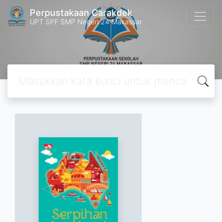
Perpustakaan Carakdek
UPT SPF SMP Negeri 24 Makassar