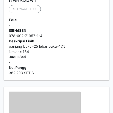
NARKOBA 1
SETIYAWATI DKK
Edisi
-
ISBN/ISSN
978-602-71957-1-4
Deskripsi Fisik
panjang buku=25 lebar buku=17,5
jumlah= 164
Judul Seri
-
No. Panggil
362.293 SET S