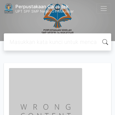
Perpustakaan Carakdek
UPT SPF SMP Negeri 24 Makassar