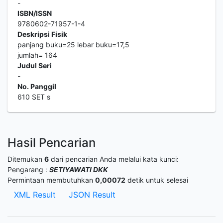
-
ISBN/ISSN
9780602-71957-1-4
Deskripsi Fisik
panjang buku=25 lebar buku=17,5
jumlah= 164
Judul Seri
-
No. Panggil
610 SET s
Hasil Pencarian
Ditemukan
6
dari pencarian Anda melalui kata kunci:
Pengarang :
SETIYAWATI DKK
Permintaan membutuhkan
0,00072
detik untuk selesai
XML Result
JSON Result