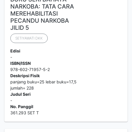
NARKOBA: TATA CARA
MEREHABILITASI
PECANDU NARKOBA
JILID 5
SETIYAWATI DKK
Edisi
-
ISBN/ISSN
978-602-71957-5-2
Deskripsi Fisik
panjang buku=25 lebar buku=17,5
jumlah= 228
Judul Seri
-
No. Panggil
361.293 SET T