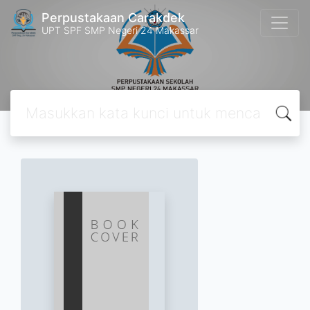
Perpustakaan Carakdek
UPT SPF SMP Negeri 24 Makassar