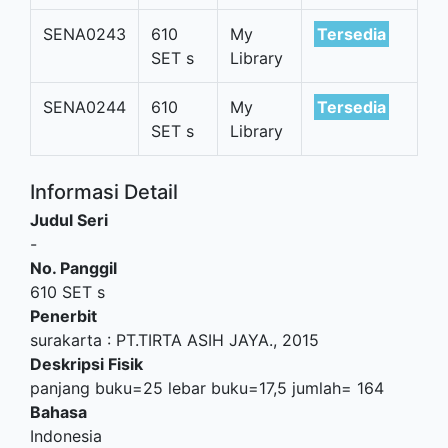
SENA0243
610
My
Tersedia
SET s
Library
SENA0244
610
My
Tersedia
SET s
Library
Informasi Detail
Judul Seri
-
No. Panggil
610 SET s
Penerbit
surakarta
:
PT.TIRTA ASIH JAYA
.,
2015
Deskripsi Fisik
panjang buku=25 lebar buku=17,5 jumlah= 164
Bahasa
Indonesia