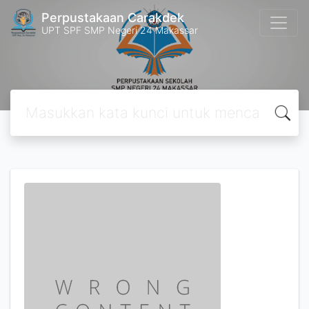
Perpustakaan Carakdek
UPT SPF SMP Negeri 24 Makassar