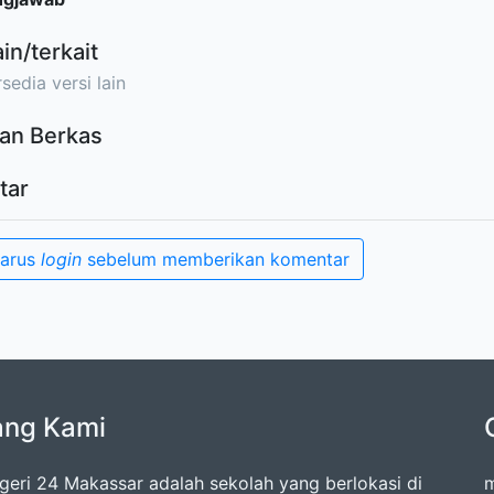
ain/terkait
sedia versi lain
an Berkas
tar
harus
login
sebelum memberikan komentar
ang Kami
eri 24 Makassar adalah sekolah yang berlokasi di
m