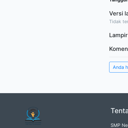
Versi l
Tidak ter
Lampir
Komen
Anda 
Tent
SMP Neg