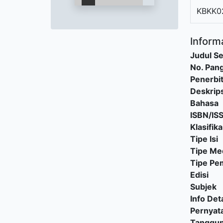
KBKK0
Informa
Judul Se
No. Pang
Penerbi
Deskrips
Bahasa
ISBN/IS
Klasifika
Tipe Isi
Tipe Me
Tipe P
Edisi
Subjek
Info Deta
Pernyat
Tanggu