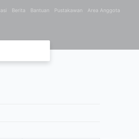
asi
Berita
Bantuan
Pustakawan
Area Anggota
U