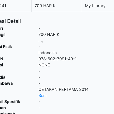
241
700 HAR K
My Library
si Detail
ri
-
gil
700 HAR K
t
:
.,
i Fisik
-
Indonesia
SN
978-602-7991-49-1
si
NONE
-
dia
-
embawa
-
CETAKAN PERTAMA 2014
Seni
il Spesifik
-
aan
-
ngjawab