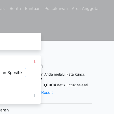
asi
Berita
Bantuan
Pustakawan
Area Anggota
Hasil Pencarian
ian Spesifik
itemukan
1
dari pencarian Anda melalui kata kunci:
engarang :
Amirah Hanif
ermintaan membutuhkan
0,0004
detik untuk selesai
XML Result
JSON Result
aran