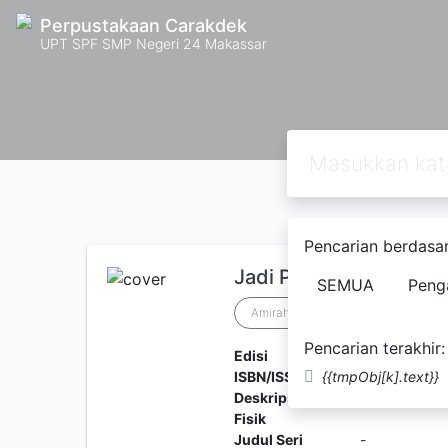
Perpustakaan Carakdek
UPT SPF SMP Negeri 24 Makassar
Pencarian berdasar
Jadi Pelajar Harus Be
SEMUA
Peng
Amirah Hanif
Pencarian terakhir:
Edisi
Cetakan Per
ISBN/ISSN
{{tmpObj[k].text}}
978-623-721
Deskripsi
panjang buku
Fisik
Judul Seri
-