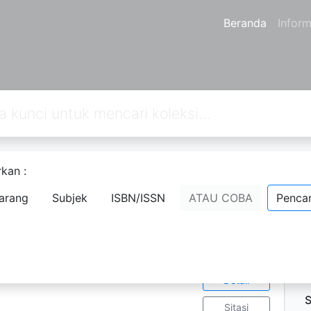
Beranda
Inform
kan :
rperan Jangan Baperan
arang
Subjek
ISBN/ISSN
ATAU COBA
Pencar
Ketersediaan
D
1
P
P
tama
0-08-5
Tampilkan
=20 lebar buku=14 jumlah= 216
Detail
S
Sitasi