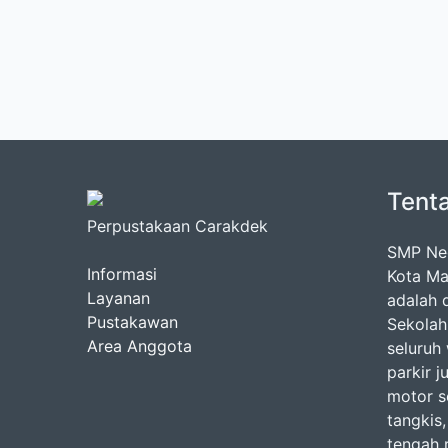
Tent
Perpustakaan Carakdek
SMP Neg
Informasi
Kota Ma
Layanan
adalah d
Pustakawan
Sekolah
Area Anggota
seluruh
parkir j
motor se
tangkis,
tengah 