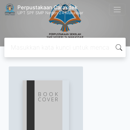
Perpustakaan Carakdek
UPT SPF SMP Negeri 24 Makassar