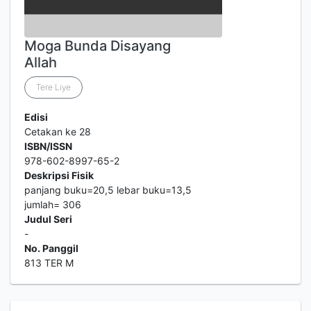
Moga Bunda Disayang
Allah
Tere Liye
Edisi
Cetakan ke 28
ISBN/ISSN
978-602-8997-65-2
Deskripsi Fisik
panjang buku=20,5 lebar buku=13,5
jumlah= 306
Judul Seri
-
No. Panggil
813 TER M