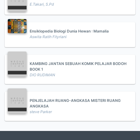
E.Takari, S.Pd
Ensiklopedia Biologi Dunia Hewan : Mamalia
Aswita Ratih Fityriani
KAMBING JANTAN SEBUAH KOMIK PELAJAR BODOH
BOOK 1
DIO RUDIMAN
PENJELAJAH RUANG-ANGKASA MISTERI RUANG
ANGKASA
steve Parker