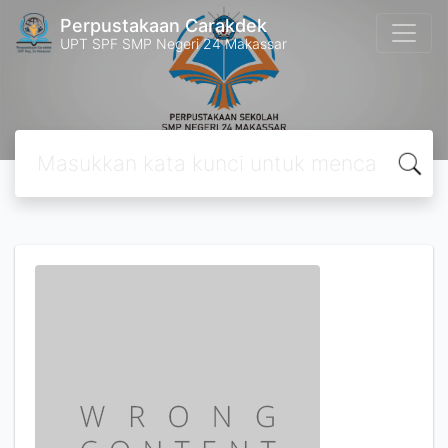
Perpustakaan Carakdek
UPT SPF SMP Negeri 24 Makassar