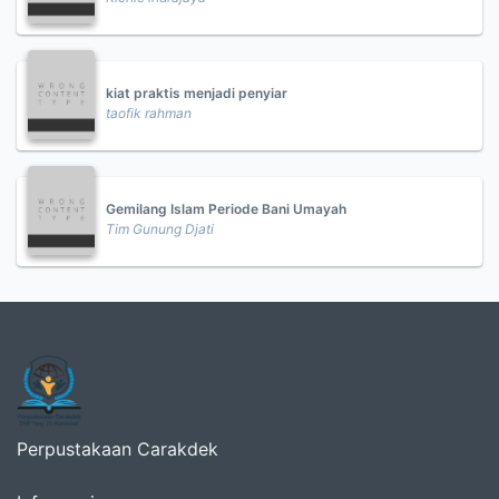
kiat praktis menjadi penyiar
taofik rahman
Gemilang Islam Periode Bani Umayah
Tim Gunung Djati
Perpustakaan Carakdek