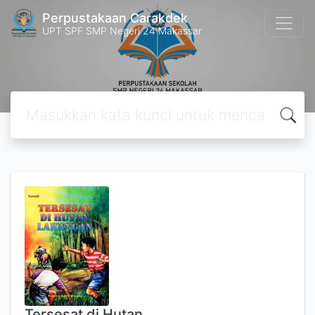
Perpustakaan Carakdek
UPT SPF SMP Negeri 24 Makassar
Tersesat di Hutan