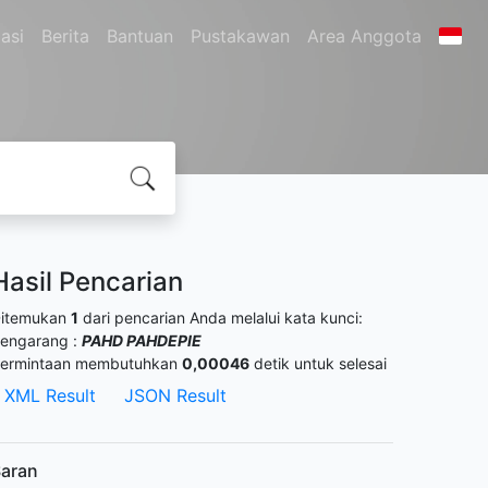
asi
Berita
Bantuan
Pustakawan
Area Anggota
Hasil Pencarian
itemukan
1
dari pencarian Anda melalui kata kunci:
engarang :
PAHD PAHDEPIE
ermintaan membutuhkan
0,00046
detik untuk selesai
XML Result
JSON Result
aran