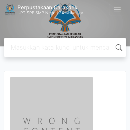
Perpustakaan Carakdek
UPT SPF SMP Negeri 24 Makassar