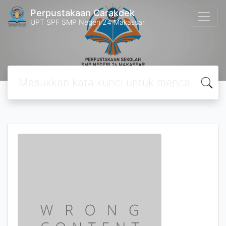
Perpustakaan Carakdek
UPT SPF SMP Negeri 24 Makassar