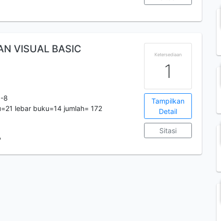
N VISUAL BASIC
Ketersediaan
1
3-8
Tampilkan
=21 lebar buku=14 jumlah= 172
Detail
Sitasi
P