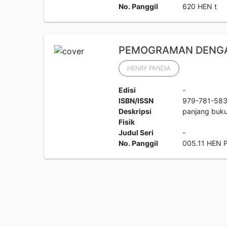
No. Panggil
620 HEN t
PEMOGRAMAN DENGA
HENRY PANDIA
Edisi
-
ISBN/ISSN
979-781-58
Deskripsi
panjang buku
Fisik
Judul Seri
-
No. Panggil
005.11 HEN 