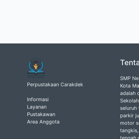
Tent
SMP Neg
Perpustakaan Carakdek
Kota Ma
adalah d
Informasi
Sekolah
Layanan
seluruh
Pustakawan
parkir j
Area Anggota
motor se
tangkis,
tengah 