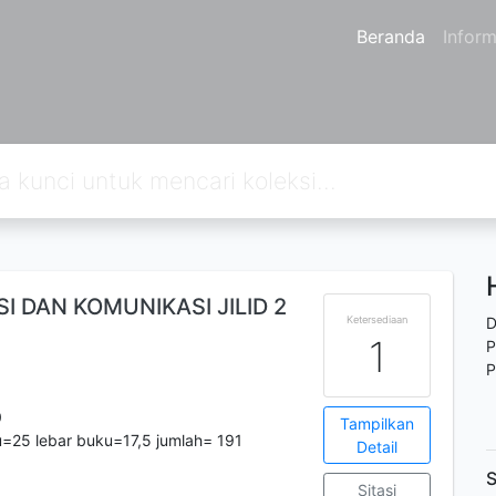
Beranda
Inform
 DAN KOMUNIKASI JILID 2
Ketersediaan
D
1
P
P
0
Tampilkan
=25 lebar buku=17,5 jumlah= 191
Detail
S
Sitasi