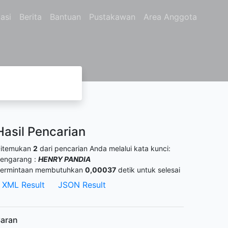
asi
Berita
Bantuan
Pustakawan
Area Anggota
Hasil Pencarian
itemukan
2
dari pencarian Anda melalui kata kunci:
engarang :
HENRY PANDIA
ermintaan membutuhkan
0,00037
detik untuk selesai
XML Result
JSON Result
aran