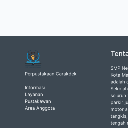
Tent
SMP Neg
Perpustakaan Carakdek
Kota Ma
adalah d
Informasi
Sekolah
Layanan
seluruh
Pustakawan
parkir j
Area Anggota
motor se
tangkis,
tengah 