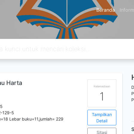
Beranda
Inform
au Harta
Ketersediaan
D
1
P
P
35
-129-5
Tampilkan
u=18 Lebar buku=11,jumlah= 229
Detail
S
Sitasi