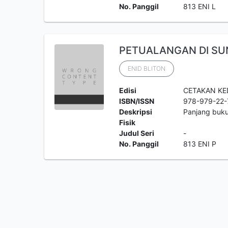
No. Panggil
813 ENI L
PETUALANGAN DI SUN
ENID BLITON
Edisi
CETAKAN KE
ISBN/ISSN
978-979-22-
Deskripsi
Panjang buku
Fisik
Judul Seri
-
No. Panggil
813 ENI P