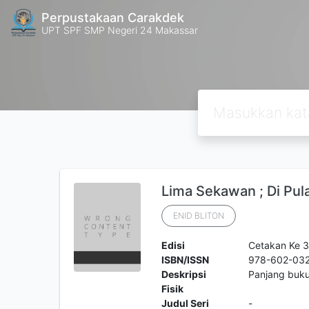
Perpustakaan Carakdek
UPT SPF SMP Negeri 24 Makassar
Lima Sekawan ; Di Pul
ENID BLITON
Edisi
Cetakan Ke 
ISBN/ISSN
978-602-032
Deskripsi
Panjang buk
Fisik
Judul Seri
-