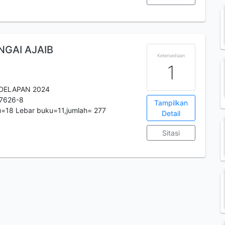
GAI AJAIB
Ketersediaan
1
DELAPAN 2024
7626-8
Tampilkan
=18 Lebar buku=11,jumlah= 277
Detail
Sitasi