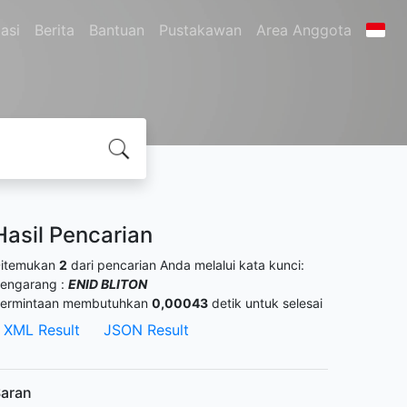
asi
Berita
Bantuan
Pustakawan
Area Anggota
Hasil Pencarian
itemukan
2
dari pencarian Anda melalui kata kunci:
engarang :
ENID BLITON
ermintaan membutuhkan
0,00043
detik untuk selesai
XML Result
JSON Result
aran