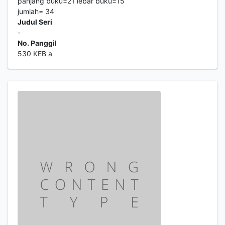
panjang buku=21 lebar buku=15
jumlah= 34
Judul Seri
-
No. Panggil
530 KEB a