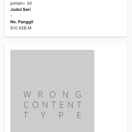
jumlah= 34
Judul Seri
-
No. Panggil
910 KEB M