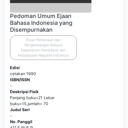
Pedoman Umum Ejaan
Bahasa Indonesia yang
Disempurnakan
Pusat Pembinaan dan
Pengembangan Bahasa
Departemen Pendidikan dan
Kebudayaan Republik Indonesia
Edisi
cetakan 1990
ISBN/ISSN
-
Deskripsi Fisik
Panjang buku=21 Lebar
buku=15,jumlah= 70
Judul Seri
-
No. Panggil
411.5 PUS P