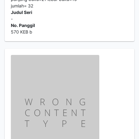
jumlah= 32
Judul Seri
-
No. Panggil
570 KEB b