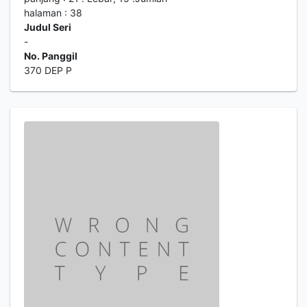
halaman : 38
Judul Seri
-
No. Panggil
370 DEP P