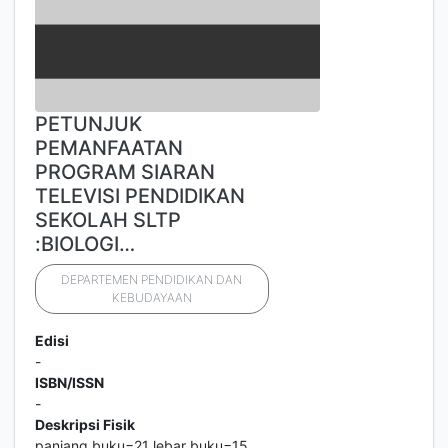
PETUNJUK
PEMANFAATAN
PROGRAM SIARAN
TELEVISI PENDIDIKAN
SEKOLAH SLTP
:BIOLOGI…
DEPARTEMEN PENDIDIKAN DAN
KEBUDAYAAN
Edisi
-
ISBN/ISSN
-
Deskripsi Fisik
panjang buku=21 lebar buku=15