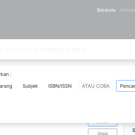
Beranda
Inform
kan :
ila Tua
arang
Subjek
ISBN/ISSN
ATAU COBA
Pencar
Ketersediaan
D
1
P
P
EDUA
-212-7
Tampilkan
u=21 Lebar buku=15,jumlah= 104
Detail
S
Sitasi