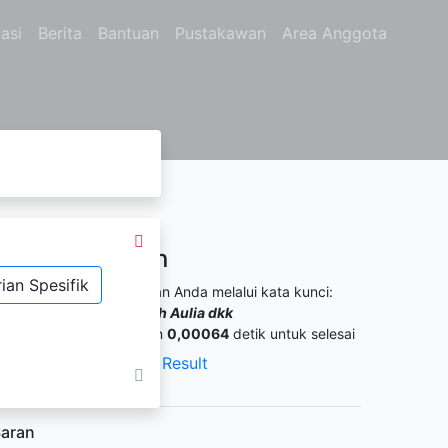
asi
Berita
Bantuan
Pustakawan
Area Anggota
Hasil Pencarian
ian Spesifik
itemukan
1
dari pencarian Anda melalui kata kunci:
engarang :
Astri Rahmah Aulia dkk
ermintaan membutuhkan
0,00064
detik untuk selesai
XML Result
JSON Result
aran