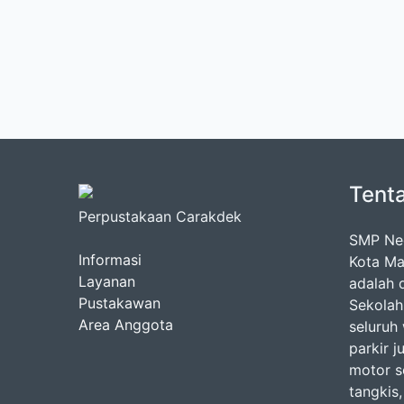
Tent
Perpustakaan Carakdek
SMP Neg
Informasi
Kota Ma
Layanan
adalah d
Pustakawan
Sekolah
Area Anggota
seluruh
parkir j
motor se
tangkis,