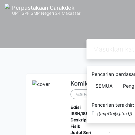
Perpustakaan Carakdek
UPT SPF SMP Negeri 24 Makassar
Pencarian berdasar
Komik NextG: Misteri V
SEMUA
Peng
Astri Rahmah Aulia dkk
Pencarian terakhir:
Edisi
CETAKAN K
ISBN/ISSN
{{tmpObj[k].text}}
978-602-367
Deskripsi
Panjang buk
Fisik
Judul Seri
-