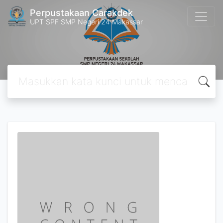
Perpustakaan Carakdek
UPT SPF SMP Negeri 24 Makassar