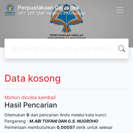
Perpustakaan Carakdek
UPT SPF SMP Negeri 24 Makassar
Data kosong
Mohon dicoba kembali
Hasil Pencarian
Ditemukan
0
dari pencarian Anda melalui kata kunci:
Pengarang :
M.ABI TOFANI DAN G.S. NUGROHO
Permintaan membutuhkan
0,00057
detik untuk selesai