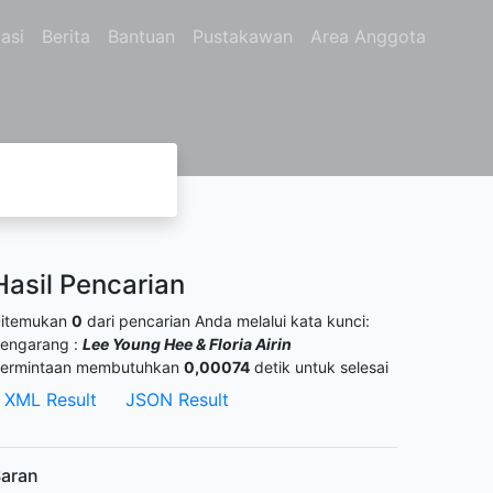
asi
Berita
Bantuan
Pustakawan
Area Anggota
Hasil Pencarian
itemukan
0
dari pencarian Anda melalui kata kunci:
engarang :
Lee Young Hee & Floria Airin
ermintaan membutuhkan
0,00074
detik untuk selesai
XML Result
JSON Result
aran