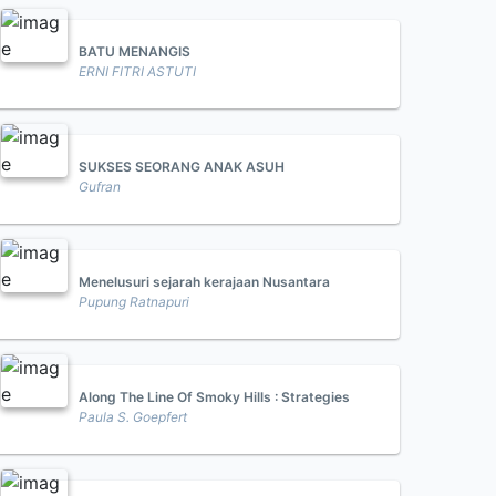
BATU MENANGIS
ERNI FITRI ASTUTI
SUKSES SEORANG ANAK ASUH
Gufran
Menelusuri sejarah kerajaan Nusantara
Pupung Ratnapuri
Along The Line Of Smoky Hills : Strategies
Paula S. Goepfert