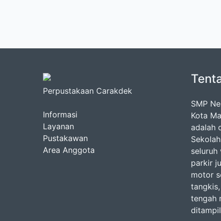
Tent
Perpustakaan Carakdek
SMP Neg
Informasi
Kota Ma
Layanan
adalah d
Pustakawan
Sekolah
Area Anggota
seluruh
parkir j
motor se
tangkis,
tengah 
ditampi