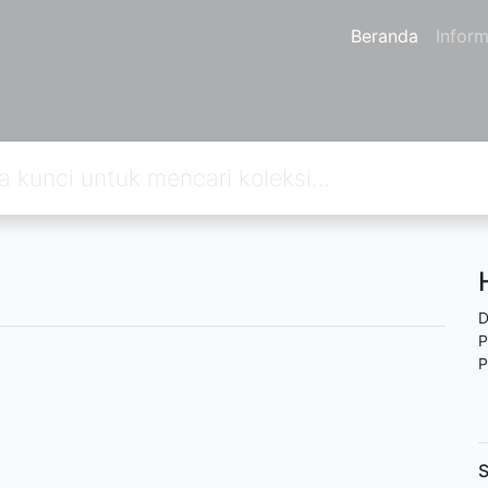
Beranda
Inform
D
P
P
S