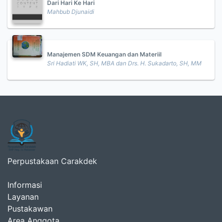
Dari Hari Ke Hari
Mahbub Djunaidi
Manajemen SDM Keuangan dan Materiil
Sri Hadiati WK, SH, MBA dan Drs. H. Sukadarto, SH, MM
Perpustakaan Carakdek
Informasi
Layanan
Pustakawan
Area Anggota