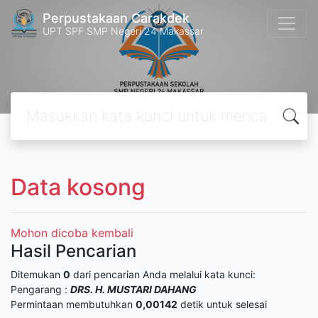
Perpustakaan Carakdek
UPT SPF SMP Negeri 24 Makassar
Data kosong
Mohon dicoba kembali
Hasil Pencarian
Ditemukan
0
dari pencarian Anda melalui kata kunci:
Pengarang :
DRS. H. MUSTARI DAHANG
Permintaan membutuhkan
0,00142
detik untuk selesai