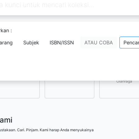
kan :
Pilih subjek yang menarik bagi Anda
arang
Subjek
ISBN/ISSN
ATAU COBA
Pencar
Kesenian, Hiburan, 
Ilmu-ilmu Sosial
Ilmu-ilmu Terapan
Olahraga
kami
ustakaan. Cari. Pinjam. Kami harap Anda menyukainya