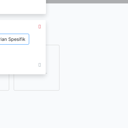
ian Spesifik
dan
lihat lainnya..