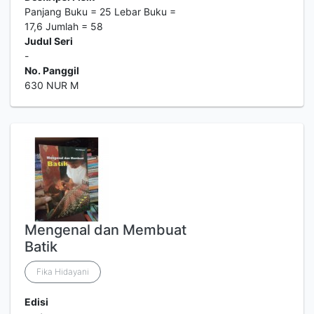
Panjang Buku = 25 Lebar Buku =
17,6 Jumlah = 58
Judul Seri
-
No. Panggil
630 NUR M
Mengenal dan Membuat
Batik
Fika Hidayani
Edisi