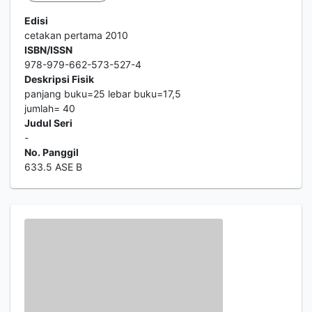
Edisi
cetakan pertama 2010
ISBN/ISSN
978-979-662-573-527-4
Deskripsi Fisik
panjang buku=25 lebar buku=17,5
jumlah= 40
Judul Seri
-
No. Panggil
633.5 ASE B