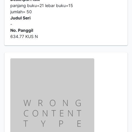
panjang buku=21 lebar buku=15
jumlah= 50
Judul Seri
-
No. Panggil
634.77 KUS N