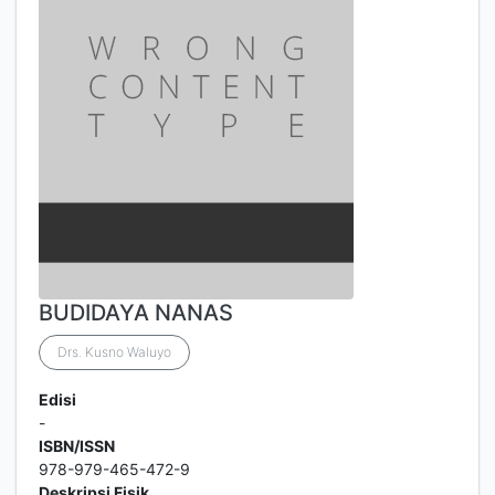
BUDIDAYA NANAS
Drs. Kusno Waluyo
Edisi
-
ISBN/ISSN
978-979-465-472-9
Deskripsi Fisik