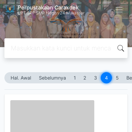
Perpustakaan Carakdek
UPT SPF SMP Negeri 24 Makassar
Hal. Awal
Sebelumnya
1
2
3
4
5
Be