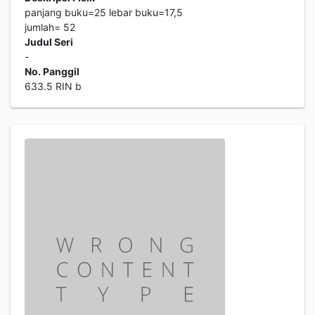
panjang buku=25 lebar buku=17,5
jumlah= 52
Judul Seri
-
No. Panggil
633.5 RIN b