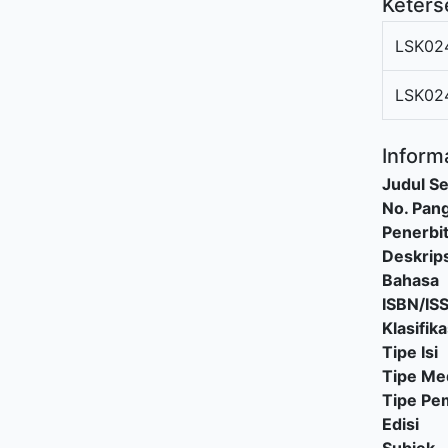
Keters
LSK02
LSK02
Informa
Judul Se
No. Pang
Penerbi
Deskrips
Bahasa
ISBN/IS
Klasifika
Tipe Isi
Tipe Me
Tipe P
Edisi