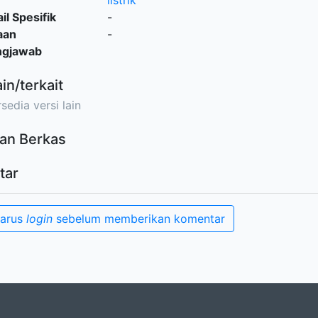
listrik
il Spesifik
-
aan
-
ngjawab
ain/terkait
sedia versi lain
an Berkas
tar
harus
login
sebelum memberikan komentar