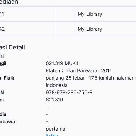
ediaan
41
My Library
42
My Library
si Detail
ri
-
gil
621.319 MUK l
t
Klaten
:
Intan Pariwara
.,
2011
i Fisik
panjang 25 lebar : 17,5 jumlah halaman 
Indonesia
SN
978-979-280-750-9
si
621.319
-
dia
-
embawa
-
pertama