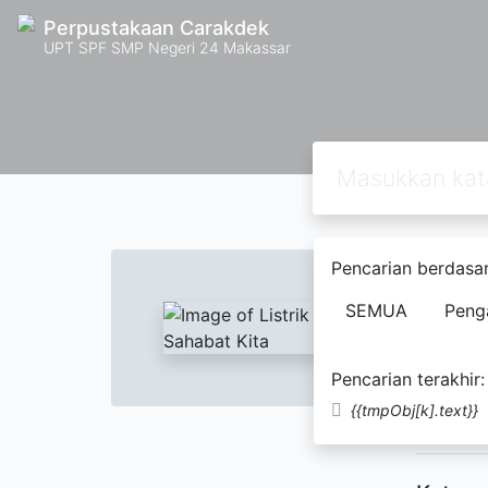
Perpustakaan Carakdek
UPT SPF SMP Negeri 24 Makassar
Text
Pencarian berdasar
Listr
SEMUA
Peng
Mukli
Pencarian terakhir:
buku Kec
{{tmpObj[k].text}}
mengenal