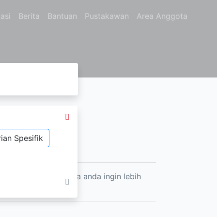
asi
Berita
Bantuan
Pustakawan
Area Anggota
ian Spesifik
a, termasuk anda. jika anda ingin lebih