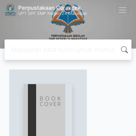
Perpustakaan Carakdek
UPT SPF SMP Negeri 24 Makassar