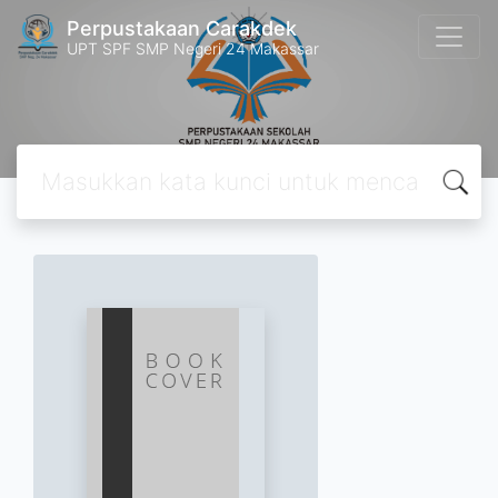
Perpustakaan Carakdek
UPT SPF SMP Negeri 24 Makassar