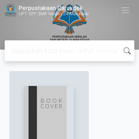
Perpustakaan Carakdek
UPT SPF SMP Negeri 24 Makassar