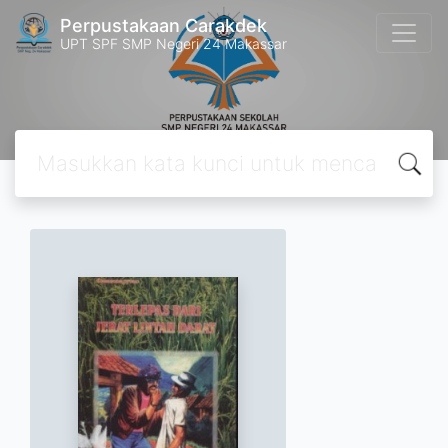
Perpustakaan Carakdek
UPT SPF SMP Negeri 24 Makassar