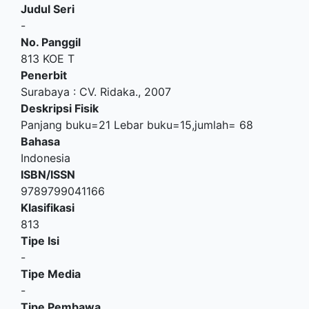
Judul Seri
-
No. Panggil
813 KOE T
Penerbit
Surabaya
:
CV. Ridaka
.,
2007
Deskripsi Fisik
Panjang buku=21 Lebar buku=15,jumlah= 68
Bahasa
Indonesia
ISBN/ISSN
9789799041166
Klasifikasi
813
Tipe Isi
-
Tipe Media
-
Tipe Pembawa