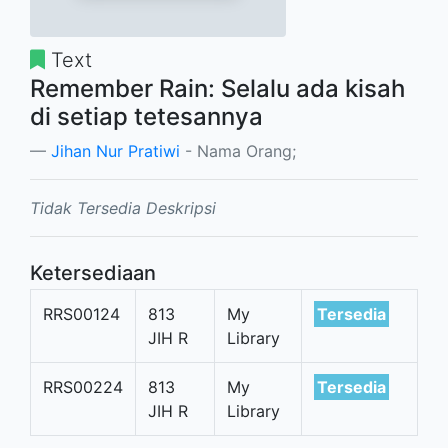
Text
Remember Rain: Selalu ada kisah
di setiap tetesannya
Jihan Nur Pratiwi
- Nama Orang;
Tidak Tersedia Deskripsi
Ketersediaan
RRS00124
813
My
Tersedia
JIH R
Library
RRS00224
813
My
Tersedia
JIH R
Library