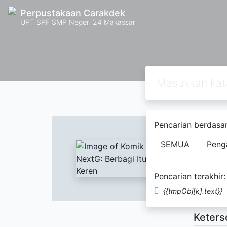
Perpustakaan Carakdek
UPT SPF SMP Negeri 24 Makassar
Text
Pencarian berdasar
Komik
SEMUA
Peng
Hanna
Pencarian terakhir:
Tidak Te
{{tmpObj[k].text}}
Keters