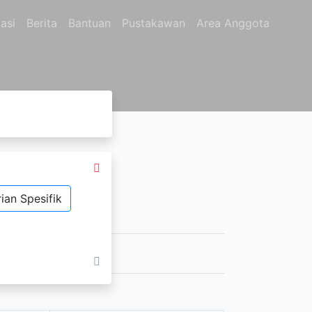
asi
Berita
Bantuan
Pustakawan
Area Anggota
ian Spesifik