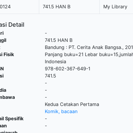
0124
741.5 HAN B
My Library
si Detail
ri
-
gil
741.5 HAN B
t
Bandung
:
PT. Cerita Anak Bangsa
.,
20
i Fisik
Panjang buku=21 Lebar buku=15,jumla
Indonesia
SN
978-602-367-649-1
si
741.5
-
dia
-
embawa
-
Kedua Cetakan Pertama
Komik, bacaan
il Spesifik
-
aan
-
ngjawab