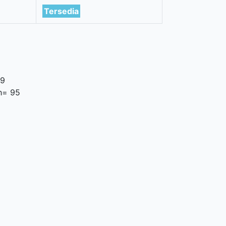
Tersedia
19
h= 95