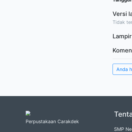
Versi l
Tidak ter
Lampir
Komen
Anda 
Tent
Perpustakaan Carakdek
SMP Neg