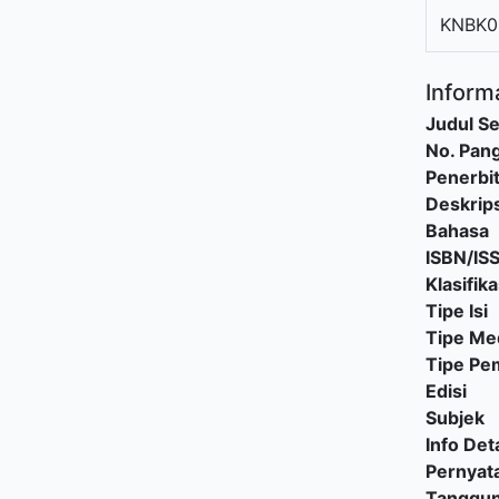
KNBK0
Informa
Judul Se
No. Pang
Penerbi
Deskrips
Bahasa
ISBN/IS
Klasifika
Tipe Isi
Tipe Me
Tipe P
Edisi
Subjek
Info Deta
Pernyat
Tanggu