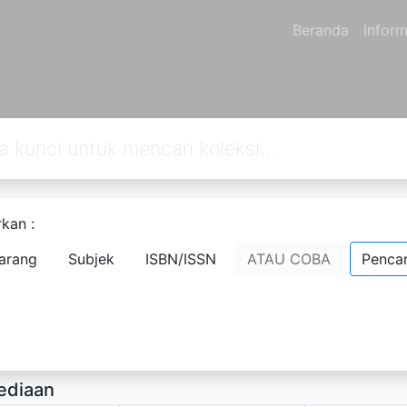
Beranda
Inform
kan :
 NextG: Berbagi Itu Keren
arang
Subjek
ISBN/ISSN
ATAU COBA
Pencar
 Ghefira dkk
- Nama Orang;
rsedia Deskripsi
ediaan