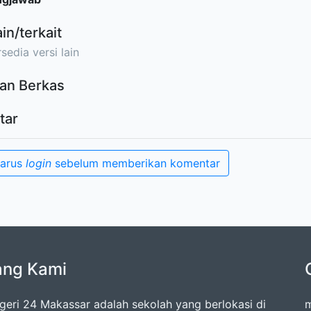
ain/terkait
sedia versi lain
an Berkas
tar
harus
login
sebelum memberikan komentar
ang Kami
eri 24 Makassar adalah sekolah yang berlokasi di
m