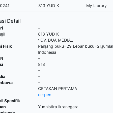
0241
813 YUD K
My Library
si Detail
ri
-
gil
813 YUD K
t
:
CV. DUA MEDIA
.,
i Fisik
Panjang buku=29 Lebar buku=21,jumla
Indonesia
SN
-
si
813
-
dia
-
embawa
-
CETAKAN PERTAMA
cerpen
il Spesifik
-
aan
Yudhistira Ikranegara
ngjawab