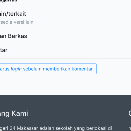
ain/terkait
sedia versi lain
an Berkas
tar
harus
login
sebelum memberikan komentar
ang Kami
eri 24 Makassar adalah sekolah yang berlokasi di
m