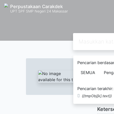
Perpustakaan Carakdek
UPT SPF SMP Negeri 24 Makassar
Text
Pencarian berdasar
Kumpu
SEMUA
Peng
Yudhi
Pencarian terakhir:
Tidak Te
{{tmpObj[k].text}}
Keters