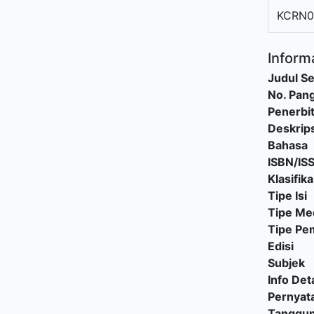
KCRN0
Informa
Judul Se
No. Pang
Penerbi
Deskrips
Bahasa
ISBN/IS
Klasifika
Tipe Isi
Tipe Me
Tipe P
Edisi
Subjek
Info Deta
Pernyat
Tanggu