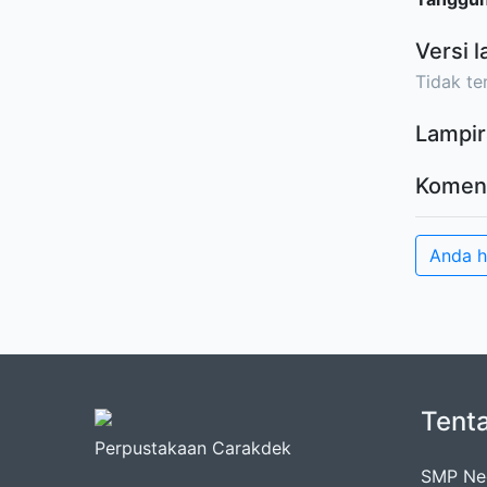
Versi l
Tidak ter
Lampir
Komen
Anda 
Tent
Perpustakaan Carakdek
SMP Neg