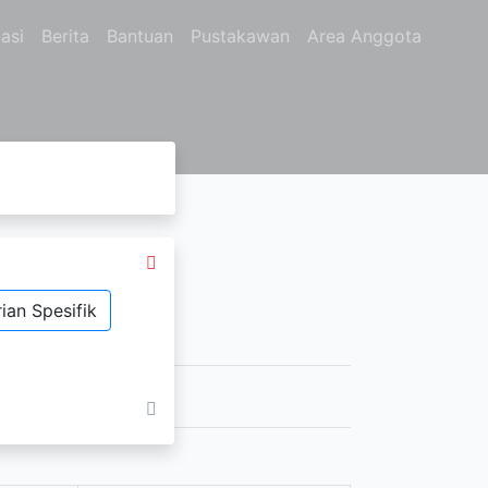
asi
Berita
Bantuan
Pustakawan
Area Anggota
ian Spesifik