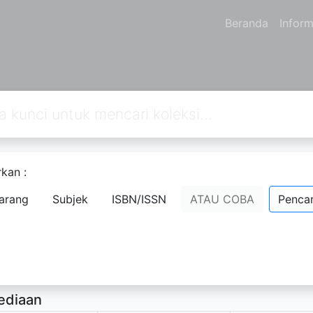
Beranda
Inform
kan :
lan Cerita Rakyat Nusantara
arang
Subjek
ISBN/ISSN
ATAU COBA
Pencar
stira Ikranegara
- Nama Orang;
rsedia Deskripsi
ediaan