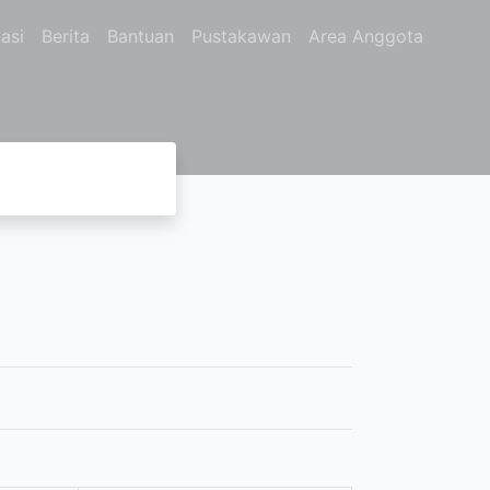
asi
Berita
Bantuan
Pustakawan
Area Anggota