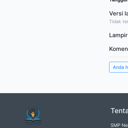
Versi l
Tidak ter
Lampir
Komen
Anda 
Tent
SMP Neg