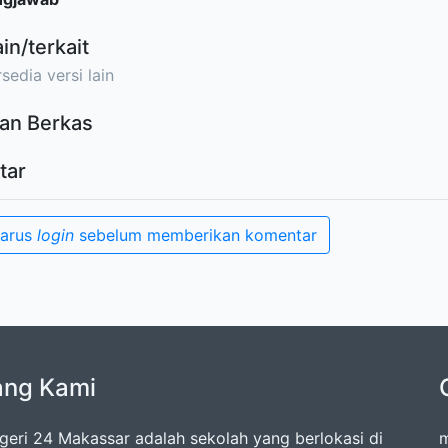
ain/terkait
sedia versi lain
an Berkas
tar
harus
login
sebelum memberikan komentar
ang Kami
eri 24 Makassar adalah sekolah yang berlokasi di
m