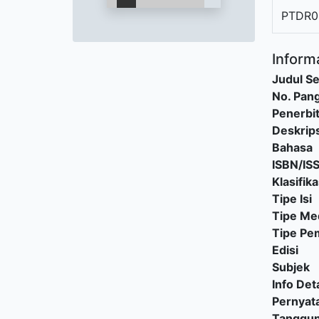
PTDR0
Informa
Judul Se
No. Pang
Penerbi
Deskrips
Bahasa
ISBN/IS
Klasifika
Tipe Isi
Tipe Me
Tipe P
Edisi
Subjek
Info Deta
Pernyat
Tanggu