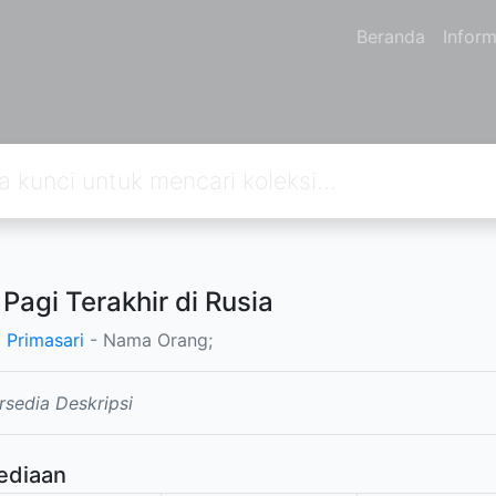
Beranda
Inform
 Pagi Terakhir di Rusia
a Primasari
- Nama Orang;
rsedia Deskripsi
ediaan