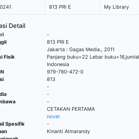
0241
813 PRI E
My Library
si Detail
ri
-
gil
813 PRI E
t
Jakarta
:
Gagas Media
.,
2011
i Fisik
Panjang buku=22 Lebar buku=16,juml
Indonesia
SN
979-780-472-0
si
813
-
dia
-
embawa
-
CETAKAN PERTAMA
novel
il Spesifik
-
aan
Kinanti Atmarandy
ngjawab