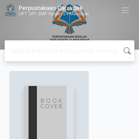
Perpustakaan Carakdek
UPT SPF SMP Negeri 24 Makassar