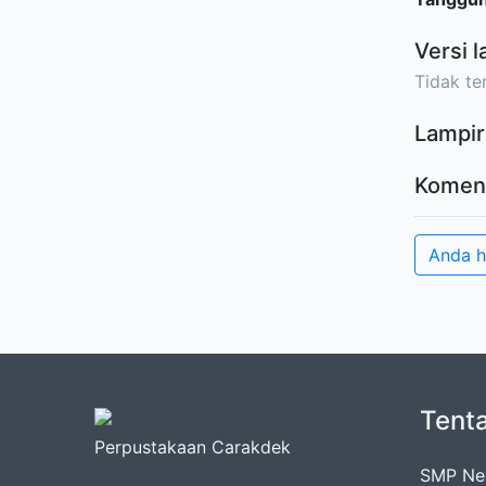
Versi l
Tidak ter
Lampir
Komen
Anda 
Tent
Perpustakaan Carakdek
SMP Neg