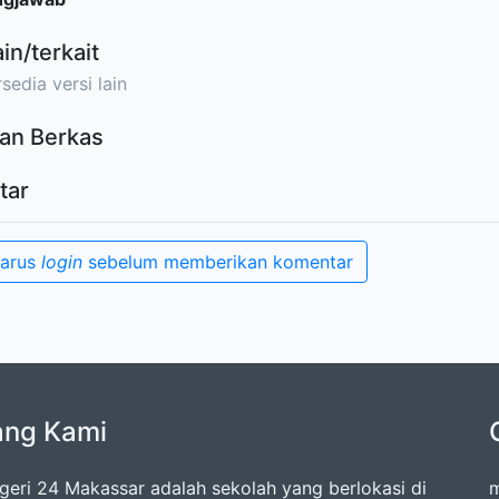
ain/terkait
sedia versi lain
an Berkas
tar
harus
login
sebelum memberikan komentar
ang Kami
eri 24 Makassar adalah sekolah yang berlokasi di
m