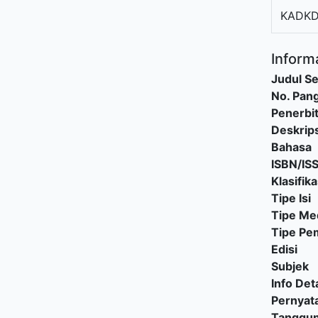
KADKD
Informa
Judul Se
No. Pang
Penerbi
Deskrips
Bahasa
ISBN/IS
Klasifika
Tipe Isi
Tipe Me
Tipe P
Edisi
Subjek
Info Deta
Pernyat
Tanggu