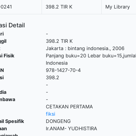
0241
398.2 TIR K
My Library
si Detail
ri
-
gil
398.2 TIR K
t
Jakarta
:
bintang indonesia
.,
2006
i Fisik
Panjang buku=20 Lebar buku=15,jumla
Indonesia
SN
978-1427-70-4
si
398.2
-
dia
-
embawa
-
CETAKAN PERTAMA
fiksi
il Spesifik
DONGENG
aan
Ir.ANAM- YUDHISTIRA
ngjawab