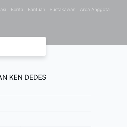
asi
Berita
Bantuan
Pustakawan
Area Anggota
AN KEN DEDES